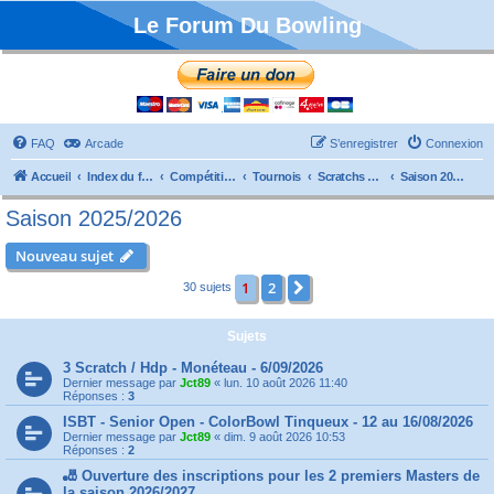
Le Forum Du Bowling
FAQ
Arcade
S’enregistrer
Connexion
Accueil
Index du forum
Compétitions
Tournois
Scratchs et Internationaux
Saison 2025/2026
Saison 2025/2026
Nouveau sujet
1
2
Suivante
30 sujets
Sujets
3 Scratch / Hdp - Monéteau - 6/09/2026
Dernier message par
Jct89
«
lun. 10 août 2026 11:40
Réponses :
3
ISBT - Senior Open - ColorBowl Tinqueux - 12 au 16/08/2026
Dernier message par
Jct89
«
dim. 9 août 2026 10:53
Réponses :
2
🎳 Ouverture des inscriptions pour les 2 premiers Masters de
la saison 2026/2027.