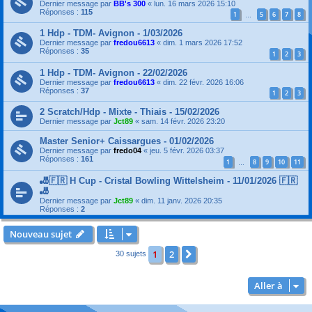
Dernier message par
BB's 300
«
lun. 16 mars 2026 15:10
Réponses :
115
1
5
6
7
8
…
1 Hdp - TDM- Avignon - 1/03/2026
Dernier message par
fredou6613
«
dim. 1 mars 2026 17:52
Réponses :
35
1
2
3
1 Hdp - TDM- Avignon - 22/02/2026
Dernier message par
fredou6613
«
dim. 22 févr. 2026 16:06
Réponses :
37
1
2
3
2 Scratch/Hdp - Mixte - Thiais - 15/02/2026
Dernier message par
Jct89
«
sam. 14 févr. 2026 23:20
Master Senior+ Caissargues - 01/02/2026
Dernier message par
fredo04
«
jeu. 5 févr. 2026 03:37
Réponses :
161
1
8
9
10
11
…
🎳🇫🇷 H Cup - Cristal Bowling Wittelsheim - 11/01/2026 🇫🇷
🎳
Dernier message par
Jct89
«
dim. 11 janv. 2026 20:35
Réponses :
2
Nouveau sujet
1
2
Suivante
30 sujets
Aller à