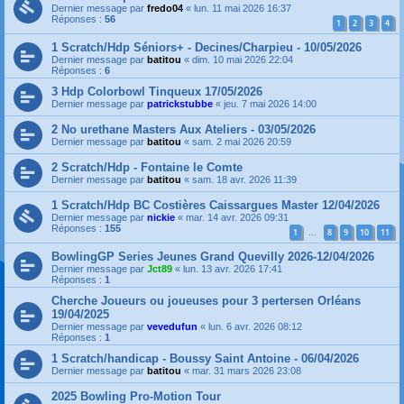
Dernier message par
fredo04
«
lun. 11 mai 2026 16:37
Réponses :
56
1
2
3
4
1 Scratch/Hdp Séniors+ - Decines/Charpieu - 10/05/2026
Dernier message par
batitou
«
dim. 10 mai 2026 22:04
Réponses :
6
3 Hdp Colorbowl Tinqueux 17/05/2026
Dernier message par
patrickstubbe
«
jeu. 7 mai 2026 14:00
2 No urethane Masters Aux Ateliers - 03/05/2026
Dernier message par
batitou
«
sam. 2 mai 2026 20:59
2 Scratch/Hdp - Fontaine le Comte
Dernier message par
batitou
«
sam. 18 avr. 2026 11:39
1 Scratch/Hdp BC Costières Caissargues Master 12/04/2026
Dernier message par
nickie
«
mar. 14 avr. 2026 09:31
Réponses :
155
1
8
9
10
11
…
BowlingGP Series Jeunes Grand Quevilly 2026-12/04/2026
Dernier message par
Jct89
«
lun. 13 avr. 2026 17:41
Réponses :
1
Cherche Joueurs ou joueuses pour 3 pertersen Orléans
19/04/2025
Dernier message par
vevedufun
«
lun. 6 avr. 2026 08:12
Réponses :
1
1 Scratch/handicap - Boussy Saint Antoine - 06/04/2026
Dernier message par
batitou
«
mar. 31 mars 2026 23:08
2025 Bowling Pro-Motion Tour