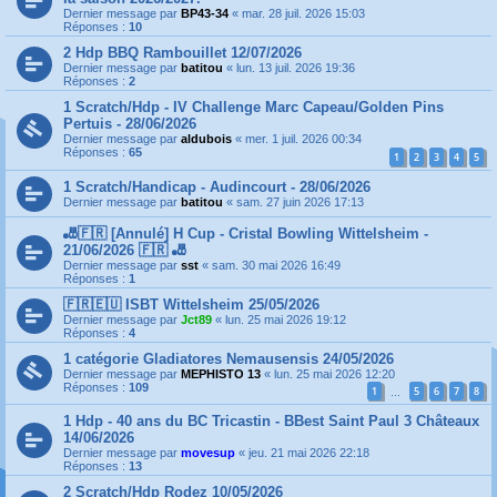
Dernier message par
BP43-34
«
mar. 28 juil. 2026 15:03
Réponses :
10
2 Hdp BBQ Rambouillet 12/07/2026
Dernier message par
batitou
«
lun. 13 juil. 2026 19:36
Réponses :
2
1 Scratch/Hdp - IV Challenge Marc Capeau/Golden Pins
Pertuis - 28/06/2026
Dernier message par
aldubois
«
mer. 1 juil. 2026 00:34
Réponses :
65
1
2
3
4
5
1 Scratch/Handicap - Audincourt - 28/06/2026
Dernier message par
batitou
«
sam. 27 juin 2026 17:13
🎳🇫🇷 [Annulé] H Cup - Cristal Bowling Wittelsheim -
21/06/2026 🇫🇷 🎳
Dernier message par
sst
«
sam. 30 mai 2026 16:49
Réponses :
1
🇫🇷🇪🇺 ISBT Wittelsheim 25/05/2026
Dernier message par
Jct89
«
lun. 25 mai 2026 19:12
Réponses :
4
1 catégorie Gladiatores Nemausensis 24/05/2026
Dernier message par
MEPHISTO 13
«
lun. 25 mai 2026 12:20
Réponses :
109
1
5
6
7
8
…
1 Hdp - 40 ans du BC Tricastin - BBest Saint Paul 3 Châteaux
14/06/2026
Dernier message par
movesup
«
jeu. 21 mai 2026 22:18
Réponses :
13
2 Scratch/Hdp Rodez 10/05/2026