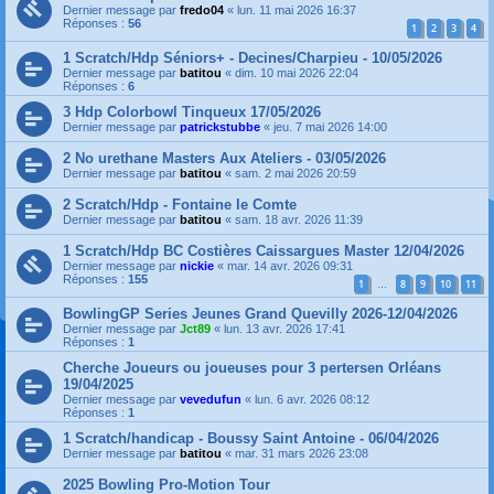
Dernier message par
fredo04
«
lun. 11 mai 2026 16:37
Réponses :
56
1
2
3
4
1 Scratch/Hdp Séniors+ - Decines/Charpieu - 10/05/2026
Dernier message par
batitou
«
dim. 10 mai 2026 22:04
Réponses :
6
3 Hdp Colorbowl Tinqueux 17/05/2026
Dernier message par
patrickstubbe
«
jeu. 7 mai 2026 14:00
2 No urethane Masters Aux Ateliers - 03/05/2026
Dernier message par
batitou
«
sam. 2 mai 2026 20:59
2 Scratch/Hdp - Fontaine le Comte
Dernier message par
batitou
«
sam. 18 avr. 2026 11:39
1 Scratch/Hdp BC Costières Caissargues Master 12/04/2026
Dernier message par
nickie
«
mar. 14 avr. 2026 09:31
Réponses :
155
1
8
9
10
11
…
BowlingGP Series Jeunes Grand Quevilly 2026-12/04/2026
Dernier message par
Jct89
«
lun. 13 avr. 2026 17:41
Réponses :
1
Cherche Joueurs ou joueuses pour 3 pertersen Orléans
19/04/2025
Dernier message par
vevedufun
«
lun. 6 avr. 2026 08:12
Réponses :
1
1 Scratch/handicap - Boussy Saint Antoine - 06/04/2026
Dernier message par
batitou
«
mar. 31 mars 2026 23:08
2025 Bowling Pro-Motion Tour