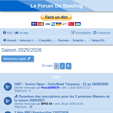
Le Forum Du Bowling
FAQ
Arcade
S’enregistrer
Connexion
Accueil
Index du forum
Compétitions
Tournois
Scratchs et Internationaux
Saison 2025/2026
Saison 2025/2026
Nouveau sujet
1
2
Suivante
30 sujets
Sujets
ISBT - Senior Open - ColorBowl Tinqueux - 12 au 16/08/2026
Dernier message par
PascalD66570
«
dim. 2 août 2026 17:13
Réponses :
1
🎳 Ouverture des inscriptions pour les 2 premiers Masters de
la saison 2026/2027.
Dernier message par
BP43-34
«
mar. 28 juil. 2026 15:03
Réponses :
10
2 Hdp BBQ Rambouillet 12/07/2026