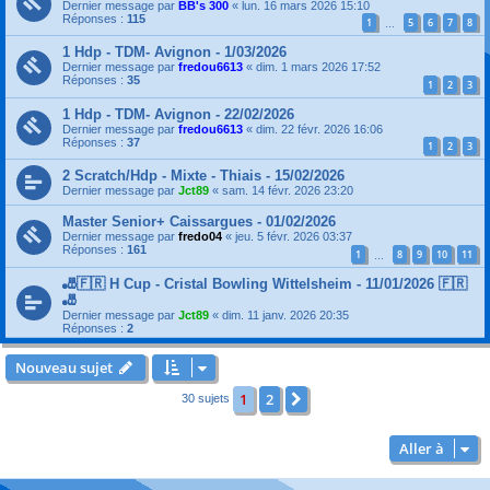
Dernier message par
BB's 300
«
lun. 16 mars 2026 15:10
Réponses :
115
1
5
6
7
8
…
1 Hdp - TDM- Avignon - 1/03/2026
Dernier message par
fredou6613
«
dim. 1 mars 2026 17:52
Réponses :
35
1
2
3
1 Hdp - TDM- Avignon - 22/02/2026
Dernier message par
fredou6613
«
dim. 22 févr. 2026 16:06
Réponses :
37
1
2
3
2 Scratch/Hdp - Mixte - Thiais - 15/02/2026
Dernier message par
Jct89
«
sam. 14 févr. 2026 23:20
Master Senior+ Caissargues - 01/02/2026
Dernier message par
fredo04
«
jeu. 5 févr. 2026 03:37
Réponses :
161
1
8
9
10
11
…
🎳🇫🇷 H Cup - Cristal Bowling Wittelsheim - 11/01/2026 🇫🇷
🎳
Dernier message par
Jct89
«
dim. 11 janv. 2026 20:35
Réponses :
2
Nouveau sujet
1
2
Suivante
30 sujets
Aller à