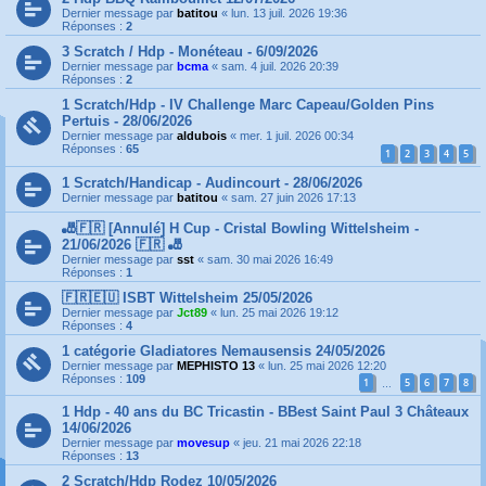
Dernier message par
batitou
«
lun. 13 juil. 2026 19:36
Réponses :
2
3 Scratch / Hdp - Monéteau - 6/09/2026
Dernier message par
bcma
«
sam. 4 juil. 2026 20:39
Réponses :
2
1 Scratch/Hdp - IV Challenge Marc Capeau/Golden Pins
Pertuis - 28/06/2026
Dernier message par
aldubois
«
mer. 1 juil. 2026 00:34
Réponses :
65
1
2
3
4
5
1 Scratch/Handicap - Audincourt - 28/06/2026
Dernier message par
batitou
«
sam. 27 juin 2026 17:13
🎳🇫🇷 [Annulé] H Cup - Cristal Bowling Wittelsheim -
21/06/2026 🇫🇷 🎳
Dernier message par
sst
«
sam. 30 mai 2026 16:49
Réponses :
1
🇫🇷🇪🇺 ISBT Wittelsheim 25/05/2026
Dernier message par
Jct89
«
lun. 25 mai 2026 19:12
Réponses :
4
1 catégorie Gladiatores Nemausensis 24/05/2026
Dernier message par
MEPHISTO 13
«
lun. 25 mai 2026 12:20
Réponses :
109
1
5
6
7
8
…
1 Hdp - 40 ans du BC Tricastin - BBest Saint Paul 3 Châteaux
14/06/2026
Dernier message par
movesup
«
jeu. 21 mai 2026 22:18
Réponses :
13
2 Scratch/Hdp Rodez 10/05/2026