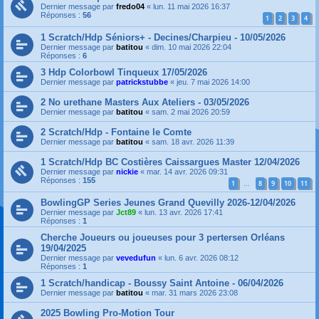
Dernier message par
fredo04
«
lun. 11 mai 2026 16:37
Réponses :
56
1
2
3
4
1 Scratch/Hdp Séniors+ - Decines/Charpieu - 10/05/2026
Dernier message par
batitou
«
dim. 10 mai 2026 22:04
Réponses :
6
3 Hdp Colorbowl Tinqueux 17/05/2026
Dernier message par
patrickstubbe
«
jeu. 7 mai 2026 14:00
2 No urethane Masters Aux Ateliers - 03/05/2026
Dernier message par
batitou
«
sam. 2 mai 2026 20:59
2 Scratch/Hdp - Fontaine le Comte
Dernier message par
batitou
«
sam. 18 avr. 2026 11:39
1 Scratch/Hdp BC Costières Caissargues Master 12/04/2026
Dernier message par
nickie
«
mar. 14 avr. 2026 09:31
Réponses :
155
1
8
9
10
11
…
BowlingGP Series Jeunes Grand Quevilly 2026-12/04/2026
Dernier message par
Jct89
«
lun. 13 avr. 2026 17:41
Réponses :
1
Cherche Joueurs ou joueuses pour 3 pertersen Orléans
19/04/2025
Dernier message par
vevedufun
«
lun. 6 avr. 2026 08:12
Réponses :
1
1 Scratch/handicap - Boussy Saint Antoine - 06/04/2026
Dernier message par
batitou
«
mar. 31 mars 2026 23:08
2025 Bowling Pro-Motion Tour