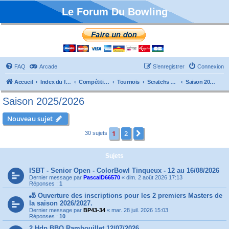
Le Forum Du Bowling
FAQ
Arcade
S’enregistrer
Connexion
Accueil
Index du forum
Compétitions
Tournois
Scratchs et Internationaux
Saison 2025/2026
Saison 2025/2026
Nouveau sujet
1
2
Suivante
30 sujets
Sujets
ISBT - Senior Open - ColorBowl Tinqueux - 12 au 16/08/2026
Dernier message par
PascalD66570
«
dim. 2 août 2026 17:13
Réponses :
1
🎳 Ouverture des inscriptions pour les 2 premiers Masters de
la saison 2026/2027.
Dernier message par
BP43-34
«
mar. 28 juil. 2026 15:03
Réponses :
10
2 Hdp BBQ Rambouillet 12/07/2026