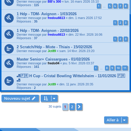
Dernier message par
BB's 300
«
lun. 16 mars 2026 15:10
Réponses :
115
1
5
6
7
8
…
1 Hdp - TDM- Avignon - 1/03/2026
Dernier message par
fredou6613
«
dim. 1 mars 2026 17:52
Réponses :
35
1
2
3
1 Hdp - TDM- Avignon - 22/02/2026
Dernier message par
fredou6613
«
dim. 22 févr. 2026 16:06
Réponses :
37
1
2
3
2 Scratch/Hdp - Mixte - Thiais - 15/02/2026
Dernier message par
Jct89
«
sam. 14 févr. 2026 23:20
Master Senior+ Caissargues - 01/02/2026
Dernier message par
fredo04
«
jeu. 5 févr. 2026 03:37
Réponses :
161
1
8
9
10
11
…
🎳🇫🇷 H Cup - Cristal Bowling Wittelsheim - 11/01/2026 🇫🇷
🎳
Dernier message par
Jct89
«
dim. 11 janv. 2026 20:35
Réponses :
2
Nouveau sujet
1
2
Suivante
30 sujets
Aller à