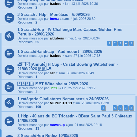
Dernier message par
batitou
«
lun. 13 juil. 2026 19:36
Réponses :
2
3 Scratch / Hdp - Monéteau - 6/09/2026
Dernier message par
bcma
«
sam. 4 juil. 2026 20:39
Réponses :
2
1 Scratch/Hdp - IV Challenge Marc Capeau/Golden Pins
Pertuis - 28/06/2026
Dernier message par
aldubois
«
mer. 1 juil. 2026 00:34
Réponses :
65
1
2
3
4
5
1 Scratch/Handicap - Audincourt - 28/06/2026
Dernier message par
batitou
«
sam. 27 juin 2026 17:13
🎳🇫🇷 [Annulé] H Cup - Cristal Bowling Wittelsheim -
21/06/2026 🇫🇷 🎳
Dernier message par
sst
«
sam. 30 mai 2026 16:49
Réponses :
1
🇫🇷🇪🇺 ISBT Wittelsheim 25/05/2026
Dernier message par
Jct89
«
lun. 25 mai 2026 19:12
Réponses :
4
1 catégorie Gladiatores Nemausensis 24/05/2026
Dernier message par
MEPHISTO 13
«
lun. 25 mai 2026 12:20
Réponses :
109
1
5
6
7
8
…
1 Hdp - 40 ans du BC Tricastin - BBest Saint Paul 3 Châteaux
14/06/2026
Dernier message par
movesup
«
jeu. 21 mai 2026 22:18
Réponses :
13
2 Scratch/Hdp Rodez 10/05/2026