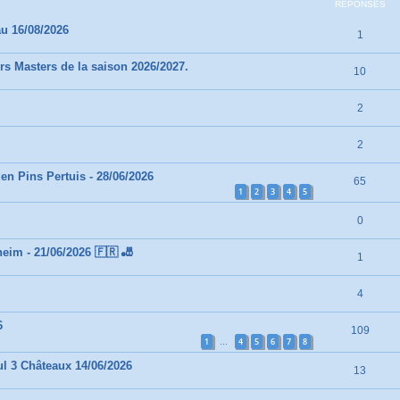
RÉPONSES
au 16/08/2026
1
rs Masters de la saison 2026/2027.
10
2
2
n Pins Pertuis - 28/06/2026
65
1
2
3
4
5
0
heim - 21/06/2026 🇫🇷 🎳
1
4
6
109
1
4
5
6
7
8
…
ul 3 Châteaux 14/06/2026
13