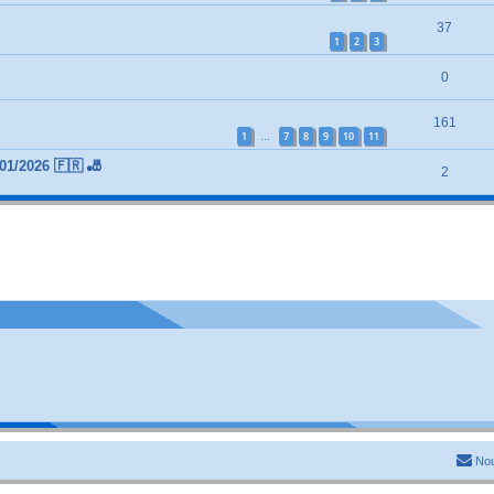
37
1
2
3
0
161
1
7
8
9
10
11
…
01/2026 🇫🇷 🎳
2
Nou