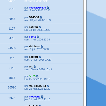
VUES
DERNIER MESSAGE
par
PascalD66570
873
dim. 2 août 2026 17:13
par
BP43-34
2063
mar. 28 juil. 2026 15:03
par
batitou
1197
lun. 13 juil. 2026 19:36
par
bcma
473
sam. 4 juil. 2026 20:39
par
aldubois
24500
mer. 1 juil. 2026 00:34
par
batitou
216
sam. 27 juin 2026 17:13
par
sst
620
sam. 30 mai 2026 16:49
par
Jct89
1818
lun. 25 mai 2026 19:12
par
MEPHISTO 13
26580
lun. 25 mai 2026 12:20
par
movesup
2323
jeu. 21 mai 2026 22:18