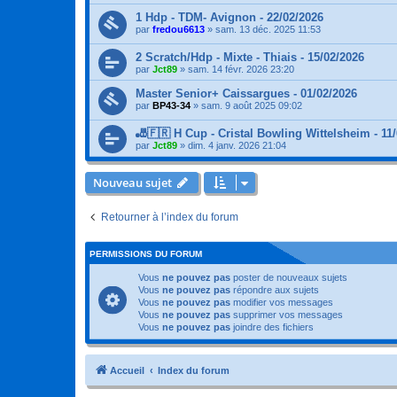
1 Hdp - TDM- Avignon - 22/02/2026
par
fredou6613
»
sam. 13 déc. 2025 11:53
2 Scratch/Hdp - Mixte - Thiais - 15/02/2026
par
Jct89
»
sam. 14 févr. 2026 23:20
Master Senior+ Caissargues - 01/02/2026
par
BP43-34
»
sam. 9 août 2025 09:02
🎳🇫🇷 H Cup - Cristal Bowling Wittelsheim - 11/
par
Jct89
»
dim. 4 janv. 2026 21:04
Nouveau sujet
Retourner à l’index du forum
PERMISSIONS DU FORUM
Vous
ne pouvez pas
poster de nouveaux sujets
Vous
ne pouvez pas
répondre aux sujets
Vous
ne pouvez pas
modifier vos messages
Vous
ne pouvez pas
supprimer vos messages
Vous
ne pouvez pas
joindre des fichiers
Accueil
Index du forum