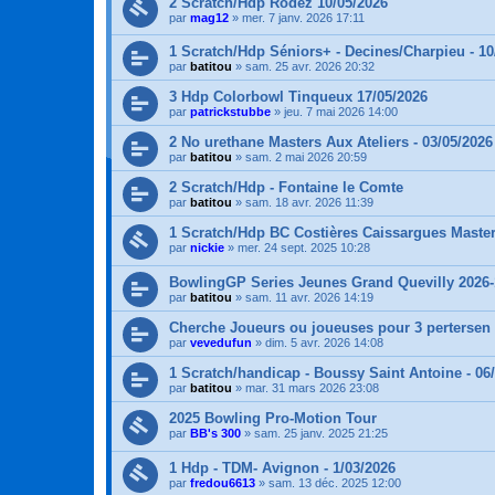
2 Scratch/Hdp Rodez 10/05/2026
par
mag12
»
mer. 7 janv. 2026 17:11
1 Scratch/Hdp Séniors+ - Decines/Charpieu - 10
par
batitou
»
sam. 25 avr. 2026 20:32
3 Hdp Colorbowl Tinqueux 17/05/2026
par
patrickstubbe
»
jeu. 7 mai 2026 14:00
2 No urethane Masters Aux Ateliers - 03/05/2026
par
batitou
»
sam. 2 mai 2026 20:59
2 Scratch/Hdp - Fontaine le Comte
par
batitou
»
sam. 18 avr. 2026 11:39
1 Scratch/Hdp BC Costières Caissargues Master
par
nickie
»
mer. 24 sept. 2025 10:28
BowlingGP Series Jeunes Grand Quevilly 2026-
par
batitou
»
sam. 11 avr. 2026 14:19
Cherche Joueurs ou joueuses pour 3 pertersen 
par
vevedufun
»
dim. 5 avr. 2026 14:08
1 Scratch/handicap - Boussy Saint Antoine - 06
par
batitou
»
mar. 31 mars 2026 23:08
2025 Bowling Pro-Motion Tour
par
BB's 300
»
sam. 25 janv. 2025 21:25
1 Hdp - TDM- Avignon - 1/03/2026
par
fredou6613
»
sam. 13 déc. 2025 12:00