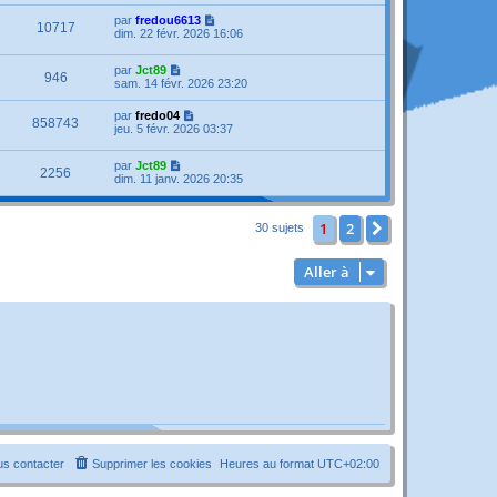
par
fredou6613
10717
dim. 22 févr. 2026 16:06
par
Jct89
946
sam. 14 févr. 2026 23:20
par
fredo04
858743
jeu. 5 févr. 2026 03:37
par
Jct89
2256
dim. 11 janv. 2026 20:35
1
2
Suivante
30 sujets
Aller à
s contacter
Supprimer les cookies
Heures au format
UTC+02:00