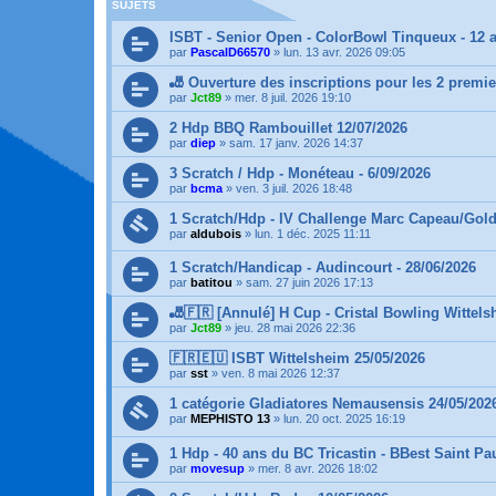
SUJETS
ISBT - Senior Open - ColorBowl Tinqueux - 12 
par
PascalD66570
»
lun. 13 avr. 2026 09:05
🎳 Ouverture des inscriptions pour les 2 premie
par
Jct89
»
mer. 8 juil. 2026 19:10
2 Hdp BBQ Rambouillet 12/07/2026
par
diep
»
sam. 17 janv. 2026 14:37
3 Scratch / Hdp - Monéteau - 6/09/2026
par
bcma
»
ven. 3 juil. 2026 18:48
1 Scratch/Hdp - IV Challenge Marc Capeau/Golde
par
aldubois
»
lun. 1 déc. 2025 11:11
1 Scratch/Handicap - Audincourt - 28/06/2026
par
batitou
»
sam. 27 juin 2026 17:13
🎳🇫🇷 [Annulé] H Cup - Cristal Bowling Wittels
par
Jct89
»
jeu. 28 mai 2026 22:36
🇫🇷🇪🇺 ISBT Wittelsheim 25/05/2026
par
sst
»
ven. 8 mai 2026 12:37
1 catégorie Gladiatores Nemausensis 24/05/202
par
MEPHISTO 13
»
lun. 20 oct. 2025 16:19
1 Hdp - 40 ans du BC Tricastin - BBest Saint Pa
par
movesup
»
mer. 8 avr. 2026 18:02