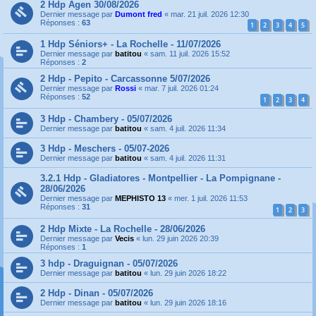
2 Hdp Agen 30/08/2026
Dernier message par
Dumont fred
«
mar. 21 juil. 2026 12:30
Réponses :
63
1
2
3
4
5
1 Hdp Séniors+ - La Rochelle - 11/07/2026
Dernier message par
batitou
«
sam. 11 juil. 2026 15:52
Réponses :
2
2 Hdp - Pepito - Carcassonne 5/07/2026
Dernier message par
Rossi
«
mar. 7 juil. 2026 01:24
Réponses :
52
1
2
3
4
3 Hdp - Chambery - 05/07/2026
Dernier message par
batitou
«
sam. 4 juil. 2026 11:34
3 Hdp - Meschers - 05/07-2026
Dernier message par
batitou
«
sam. 4 juil. 2026 11:31
3.2.1 Hdp - Gladiatores - Montpellier - La Pompignane -
28/06/2026
Dernier message par
MEPHISTO 13
«
mer. 1 juil. 2026 11:53
Réponses :
31
1
2
3
2 Hdp Mixte - La Rochelle - 28/06/2026
Dernier message par
Vecis
«
lun. 29 juin 2026 20:39
Réponses :
1
3 hdp - Draguignan - 05/07/2026
Dernier message par
batitou
«
lun. 29 juin 2026 18:22
2 Hdp - Dinan - 05/07/2026
Dernier message par
batitou
«
lun. 29 juin 2026 18:16