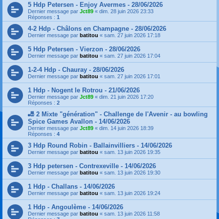
5 Hdp Petersen - Enjoy Avermes - 28/06/2026
Dernier message par
Jct89
«
dim. 28 juin 2026 23:33
Réponses :
1
4-2 Hdp - Châlons en Champagne - 28/06/2026
Dernier message par
batitou
«
sam. 27 juin 2026 17:18
5 Hdp Petersen - Vierzon - 28/06/2026
Dernier message par
batitou
«
sam. 27 juin 2026 17:04
1-2-4 Hdp - Chauray - 28/06/2026
Dernier message par
batitou
«
sam. 27 juin 2026 17:01
1 Hdp - Nogent le Rotrou - 21/06/2026
Dernier message par
Jct89
«
dim. 21 juin 2026 17:20
Réponses :
2
🎳 2 Mixte "génération" - Challenge de l'Avenir - au bowling
Spice Games Avallon - 14/06/2026
Dernier message par
Jct89
«
dim. 14 juin 2026 18:39
Réponses :
4
3 Hdp Round Robin - Ballainvilliers - 14/06/2026
Dernier message par
batitou
«
sam. 13 juin 2026 19:35
3 Hdp petersen - Contrexeville - 14/06/2026
Dernier message par
batitou
«
sam. 13 juin 2026 19:30
1 Hdp - Challans - 14/06/2026
Dernier message par
batitou
«
sam. 13 juin 2026 19:24
1 Hdp - Angoulème - 14/06/2026
Dernier message par
batitou
«
sam. 13 juin 2026 11:58