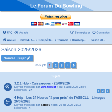
Le Forum Du Bowling
FAQ
Arcade
S’enregistrer
Connexion
Accueil
Index du forum
Compétitions
Tournois
Handicaps et TTMP
Saison 2025/2026
Saison 2025/2026
Nouveau sujet
1
2
3
4
Suivante
85 sujets
Sujets
3.2.1 Hdp - Caissargues - 23/08/2026
Dernier message par
Vero.tessier
«
jeu. 6 août 2026 23:34
Réponses :
37
1
2
3
4 Hdp - Les 24 Heures "à peu près" de l'ASBCLL - Limoges -
26/07/2026
Dernier message par
batitou
«
dim. 26 juil. 2026 21:23
Réponses :
4