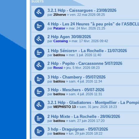
SUJETS
3.2.1 Hdp - Caissargues - 23/08/2026
par
25herve
»
ven. 22 mai 2026 08:25
4 Hdp - Les 24 Heures "à peu près" de l'ASBCLL
par
Patator
»
mar. 24 févr. 2026 21:25
2 Hdp Agen 30/08/2026
par
Castaing
»
mar. 17 févr. 2026 09:42
1 Hdp Séniors+ - La Rochelle - 11/07/2026
par
batitou
»
mer. 1 juil. 2026 11:40
2 Hdp - Pepito - Carcassonne 5/07/2026
par
Rossi
»
jeu. 5 févr. 2026 08:23
3 Hdp - Chambery - 05/07/2026
par
batitou
»
sam. 4 juil. 2026 11:34
3 Hdp - Meschers - 05/07-2026
par
batitou
»
sam. 4 juil. 2026 11:31
3.2.1 Hdp - Gladiatores - Montpellier - La Pomp
par
MEPHISTO 13
»
sam. 31 janv. 2026 18:23
2 Hdp Mixte - La Rochelle - 28/06/2026
par
batitou
»
sam. 27 juin 2026 17:20
3 hdp - Draguignan - 05/07/2026
par
batitou
»
lun. 29 juin 2026 18:22