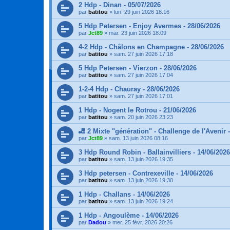
2 Hdp - Dinan - 05/07/2026
par
batitou
»
lun. 29 juin 2026 18:16
5 Hdp Petersen - Enjoy Avermes - 28/06/2026
par
Jct89
»
mar. 23 juin 2026 18:09
4-2 Hdp - Châlons en Champagne - 28/06/2026
par
batitou
»
sam. 27 juin 2026 17:18
5 Hdp Petersen - Vierzon - 28/06/2026
par
batitou
»
sam. 27 juin 2026 17:04
1-2-4 Hdp - Chauray - 28/06/2026
par
batitou
»
sam. 27 juin 2026 17:01
1 Hdp - Nogent le Rotrou - 21/06/2026
par
batitou
»
sam. 20 juin 2026 23:23
🎳 2 Mixte "génération" - Challenge de l'Avenir
par
Jct89
»
sam. 13 juin 2026 08:16
3 Hdp Round Robin - Ballainvilliers - 14/06/2026
par
batitou
»
sam. 13 juin 2026 19:35
3 Hdp petersen - Contrexeville - 14/06/2026
par
batitou
»
sam. 13 juin 2026 19:30
1 Hdp - Challans - 14/06/2026
par
batitou
»
sam. 13 juin 2026 19:24
1 Hdp - Angoulème - 14/06/2026
par
Dadou
»
mer. 25 févr. 2026 20:26