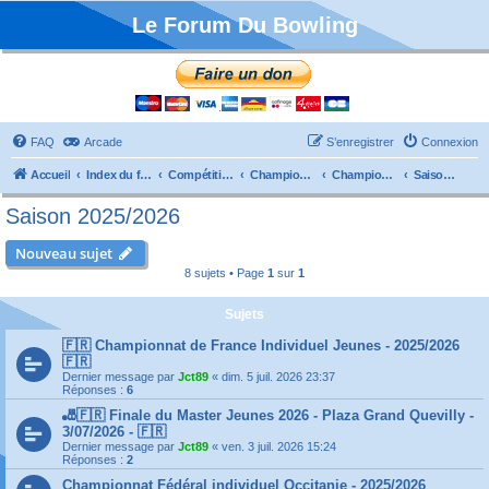
Le Forum Du Bowling
FAQ
Arcade
S’enregistrer
Connexion
Accueil
Index du forum
Compétitions
Championnats de France
Championnat Individuels
Saison 2025/2026
Saison 2025/2026
Nouveau sujet
8 sujets • Page
1
sur
1
Sujets
🇫🇷 Championnat de France Individuel Jeunes - 2025/2026
🇫🇷
Dernier message par
Jct89
«
dim. 5 juil. 2026 23:37
Réponses :
6
🎳🇫🇷 Finale du Master Jeunes 2026 - Plaza Grand Quevilly -
3/07/2026 - 🇫🇷
Dernier message par
Jct89
«
ven. 3 juil. 2026 15:24
Réponses :
2
Championnat Fédéral individuel Occitanie - 2025/2026