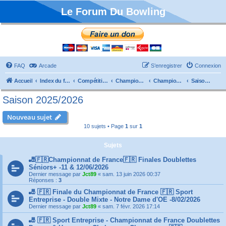
Le Forum Du Bowling
FAQ
Arcade
S’enregistrer
Connexion
Accueil
Index du forum
Compétitions
Championnats de France
Championnat Doublettes
Saison 2025/2026
Saison 2025/2026
Nouveau sujet
10 sujets • Page
1
sur
1
Sujets
🎳🇫🇷Championnat de France🇫🇷 Finales Doublettes
Séniors+ -11 & 12/06/2026
Dernier message par
Jct89
«
sam. 13 juin 2026 00:37
Réponses :
3
🎳 🇫🇷 Finale du Championnat de France 🇫🇷 Sport
Entreprise - Double Mixte - Notre Dame d'OE -8/02/2026
Dernier message par
Jct89
«
sam. 7 févr. 2026 17:14
🎳 🇫🇷 Sport Entreprise - Championnat de France Doublettes