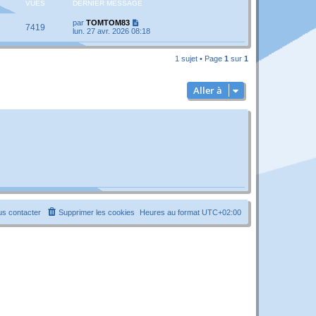
VUES
DERNIER MESSAGE
par
TOMTOM83
7419
lun. 27 avr. 2026 08:18
1 sujet • Page
1
sur
1
Aller à
s contacter
Supprimer les cookies
Heures au format
UTC+02:00