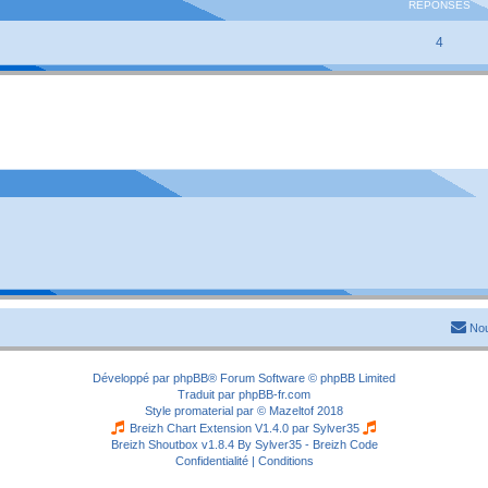
RÉPONSES
4
Nou
Développé par
phpBB
® Forum Software © phpBB Limited
Traduit par
phpBB-fr.com
Style
promaterial
par ©
Mazeltof
2018
Breizh Chart Extension V1.4.0 par
Sylver35
Breizh Shoutbox v1.8.4
By Sylver35 - Breizh Code
Confidentialité
|
Conditions