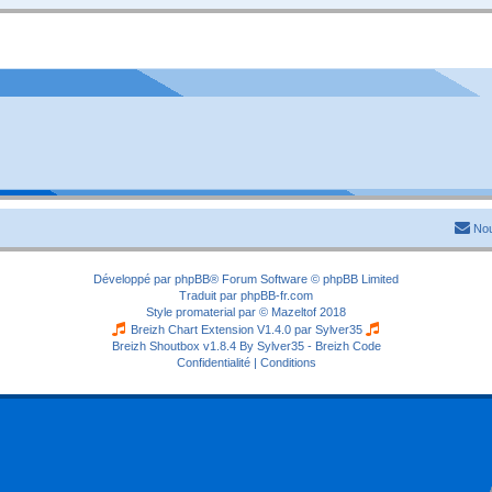
Nou
Développé par
phpBB
® Forum Software © phpBB Limited
Traduit par
phpBB-fr.com
Style
promaterial
par ©
Mazeltof
2018
Breizh Chart Extension V1.4.0 par
Sylver35
Breizh Shoutbox v1.8.4
By Sylver35 - Breizh Code
Confidentialité
|
Conditions