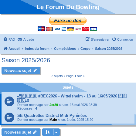
Le Forum Du Bowling
FAQ
Arcade
S’enregistrer
Connexion
Accueil
Index du forum
Compétitions
Corpo
Saison 2025/2026
Saison 2025/2026
Nouveau sujet
2 sujets • Page
1
sur
1
Sujets
🎳🇪🇺🇫🇷 #BEC2026 - Wittelsheim - 13 au 16/05/2026 🇫🇷
🇪🇺🎳
Dernier message par
Jct89
«
sam. 16 mai 2026 23:39
Réponses :
4
SE Quadrettes District Midi Pyrénées
Dernier message par
Malo
«
lun. 1 déc. 2025 15:20
Nouveau sujet