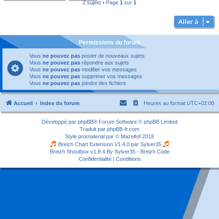
2 sujets • Page
1
sur
1
Aller à
Permissions du forum
Vous
ne pouvez pas
poster de nouveaux sujets
Vous
ne pouvez pas
répondre aux sujets
Vous
ne pouvez pas
modifier vos messages
Vous
ne pouvez pas
supprimer vos messages
Vous
ne pouvez pas
joindre des fichiers
Accueil
Index du forum
Heures au format
UTC+02:00
Développé par
phpBB
® Forum Software © phpBB Limited
Traduit par
phpBB-fr.com
Style
promaterial
par ©
Mazeltof
2018
Breizh Chart Extension V1.4.0 par
Sylver35
Breizh Shoutbox v1.8.4
By Sylver35 - Breizh Code
Confidentialité
|
Conditions