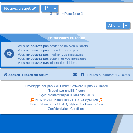
Nouveau sujet
3 sujets • Page
1
sur
1
Aller à
Permissions du forum
Vous
ne pouvez pas
poster de nouveaux sujets
Vous
ne pouvez pas
répondre aux sujets
Vous
ne pouvez pas
modifier vos messages
Vous
ne pouvez pas
supprimer vos messages
Vous
ne pouvez pas
joindre des fichiers
Accueil
Index du forum
Heures au format
UTC+02:00
Développé par
phpBB
® Forum Software © phpBB Limited
Traduit par
phpBB-fr.com
Style
promaterial
par ©
Mazeltof
2018
Breizh Chart Extension V1.4.0 par
Sylver35
Breizh Shoutbox v1.8.4
By Sylver35 - Breizh Code
Confidentialité
|
Conditions