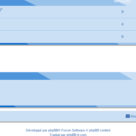
RÉPONSES
4"
9
4
8
Nou
Développé par
phpBB
® Forum Software © phpBB Limited
Traduit par
phpBB-fr.com