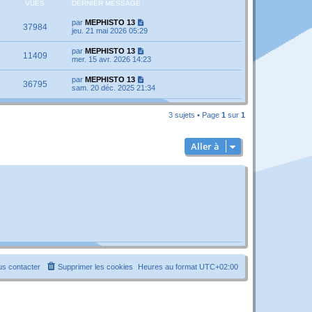
VUES
DERNIER MESSAGE
par
MEPHISTO 13
37984
jeu. 21 mai 2026 05:29
par
MEPHISTO 13
11409
mer. 15 avr. 2026 14:23
par
MEPHISTO 13
36795
sam. 20 déc. 2025 21:34
3 sujets • Page
1
sur
1
Aller à
s contacter
Supprimer les cookies
Heures au format
UTC+02:00