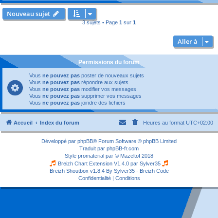
Nouveau sujet
3 sujets • Page
1
sur
1
Aller à
Permissions du forum
Vous
ne pouvez pas
poster de nouveaux sujets
Vous
ne pouvez pas
répondre aux sujets
Vous
ne pouvez pas
modifier vos messages
Vous
ne pouvez pas
supprimer vos messages
Vous
ne pouvez pas
joindre des fichiers
Accueil
Index du forum
Heures au format
UTC+02:00
Développé par
phpBB
® Forum Software © phpBB Limited
Traduit par
phpBB-fr.com
Style
promaterial
par ©
Mazeltof
2018
Breizh Chart Extension V1.4.0 par
Sylver35
Breizh Shoutbox v1.8.4
By Sylver35 - Breizh Code
Confidentialité
|
Conditions