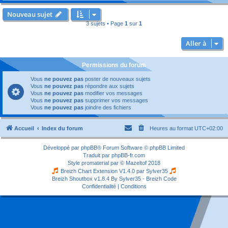
Nouveau sujet
3 sujets • Page
1
sur
1
Aller à
Permissions du forum
Vous
ne pouvez pas
poster de nouveaux sujets
Vous
ne pouvez pas
répondre aux sujets
Vous
ne pouvez pas
modifier vos messages
Vous
ne pouvez pas
supprimer vos messages
Vous
ne pouvez pas
joindre des fichiers
Accueil
Index du forum
Heures au format
UTC+02:00
Développé par
phpBB
® Forum Software © phpBB Limited
Traduit par
phpBB-fr.com
Style
promaterial
par ©
Mazeltof
2018
Breizh Chart Extension V1.4.0 par
Sylver35
Breizh Shoutbox v1.8.4
By Sylver35 - Breizh Code
Confidentialité
|
Conditions