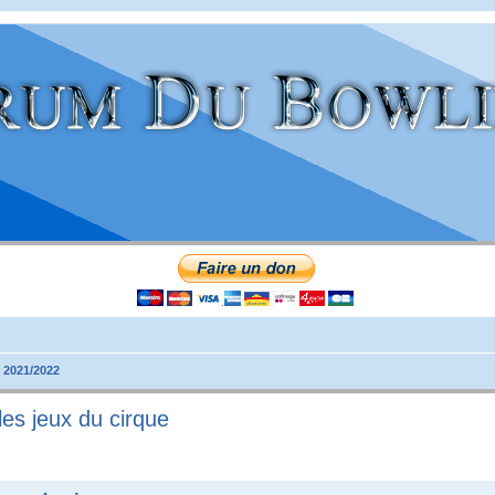
 2021/2022
es jeux du cirque