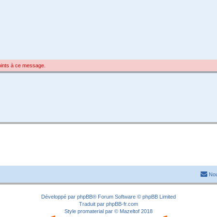
joints à ce message.
Nou
Développé par
phpBB
® Forum Software © phpBB Limited
Traduit par
phpBB-fr.com
Style
promaterial
par ©
Mazeltof
2018