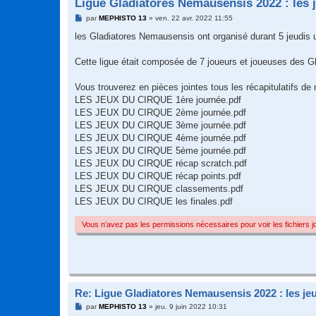
Ligue Gladiatores Nemausensis 2022 : les 
M
par
MEPHISTO 13
»
ven. 22 avr. 2022 11:55
e
s
les Gladiatores Nemausensis ont organisé durant 5 jeudis u
s
a
g
Cette ligue était composée de 7 joueurs et joueuses des G
e
Vous trouverez en pièces jointes tous les récapitulatifs de n
LES JEUX DU CIRQUE 1ère journée.pdf
LES JEUX DU CIRQUE 2ème journée.pdf
LES JEUX DU CIRQUE 3ème journée.pdf
LES JEUX DU CIRQUE 4ème journée.pdf
LES JEUX DU CIRQUE 5ème journée.pdf
LES JEUX DU CIRQUE récap scratch.pdf
LES JEUX DU CIRQUE récap points.pdf
LES JEUX DU CIRQUE classements.pdf
LES JEUX DU CIRQUE les finales.pdf
Vous n’avez pas les permissions nécessaires pour voir les fichiers 
Re: Ligue Gladiatores Nemausensis 2022 : les je
M
par
MEPHISTO 13
»
jeu. 9 juin 2022 10:31
e