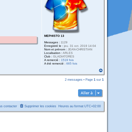
MEPHISTO 13
Messages :
1129
Enregistré le :
jeu. 31 oct. 2019 14:04
Nom et prénom :
JEAN-CHRISTIAN
Localisation :
ARLES
Club :
GLADIATORES
A remercié :
1519 fois
A été remercié :
665 fois
H
a
u
2 messages • Page
1
sur
1
t
Aller à
s contacter
Supprimer les cookies
Heures au format
UTC+02:00