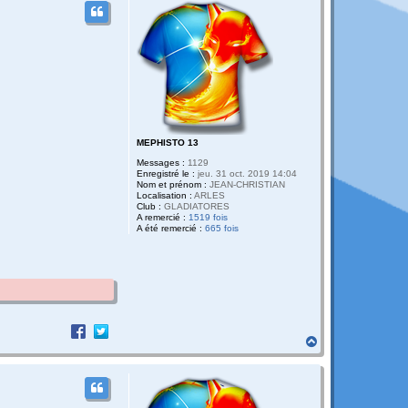
MEPHISTO 13
Messages :
1129
Enregistré le :
jeu. 31 oct. 2019 14:04
Nom et prénom :
JEAN-CHRISTIAN
Localisation :
ARLES
Club :
GLADIATORES
A remercié :
1519 fois
A été remercié :
665 fois
H
a
u
t