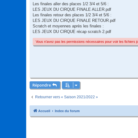
s
Les finales aller des places 1/2 3/4 et 5/6 :
s
LES JEUX DU CIRQUE FINALE ALLER.pdf
a
g
Les finales retour des places 1/2 3/4 et 5/6 :
e
LES JEUX DU CIRQUE FINALE RETOUR.pdf
Scratch et moyennes après les finales :
LES JEUX DU CIRQUE récap scratch 2.pdf
Vous n’avez pas les permissions nécessaires pour voir les fichiers 
Répondre
Retourner vers « Saison 2021/2022 »
Accueil
Index du forum