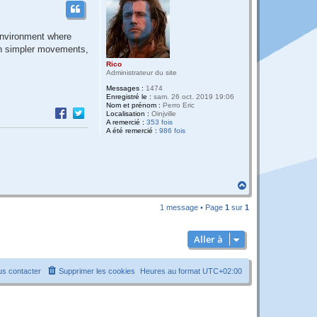
environment where
th simpler movements,
Rico
Administrateur du site
Messages :
1474
Enregistré le :
sam. 26 oct. 2019 19:06
Nom et prénom :
Perro Eric
Localisation :
Oinjville
A remercié :
353 fois
A été remercié :
986 fois
H
a
u
1 message • Page
1
sur
1
t
Aller à
s contacter
Supprimer les cookies
Heures au format
UTC+02:00