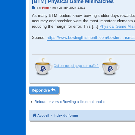
[BTM] Physical Game Mismatches
M
par
Rico
»
mer. 26 juin 2024 13:11
e
s
As many BTM readers know, bowling’s older days rewarded p
s
accuracy and precision were the most important elements 
a
g
reducing the margin for error. This […]
Physical Game Mis
e
Source:
https://www.bowlingthismonth.com/bowlin ... isma
Qui est ce qui paye son café ?
Répondre
Retourner vers « Bowling à l'international »
Accueil
Index du forum