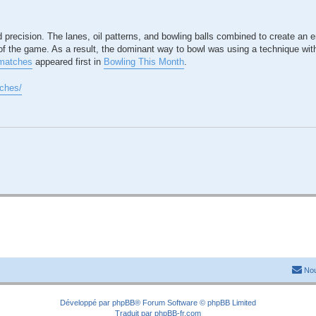
recision. The lanes, oil patterns, and bowling balls combined to create an 
of the game. As a result, the dominant way to bowl was using a technique wi
matches
appeared first in
Bowling This Month
.
tches/
Nou
Développé par
phpBB
® Forum Software © phpBB Limited
Traduit par
phpBB-fr.com