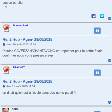
e
Lucien et julien
Cdl.
Dumont fred
Re: 2 Hdp - Agen- 29/08/2025
M
sam. 30 août 2025 23:30
e
s
l'équipe CAVERZAN/CHANTAVONG est repécher pour la petite finale
s
confirmer nous votre présence svp
a
g
e
FRACHET
Re: 2 Hdp - Agen- 29/08/2025
M
dim. 31 août 2025 11:54
e
s
on dirait qu'on est à l'école avec des noms pareil !!
s
a
g
e
SISSI