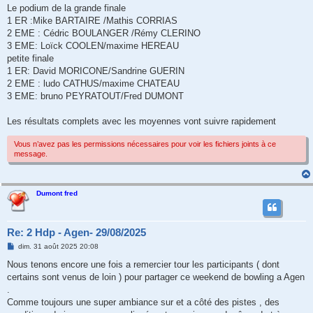
s
Le podium de la grande finale
s
1 ER :Mike BARTAIRE /Mathis CORRIAS
a
g
2 EME : Cédric BOULANGER /Rémy CLERINO
e
3 EME: Loïck COOLEN/maxime HEREAU
petite finale
1 ER: David MORICONE/Sandrine GUERIN
2 EME : ludo CATHUS/maxime CHATEAU
3 EME: bruno PEYRATOUT/Fred DUMONT
Les résultats complets avec les moyennes vont suivre rapidement
Vous n’avez pas les permissions nécessaires pour voir les fichiers joints à ce
message.
Dumont fred
Re: 2 Hdp - Agen- 29/08/2025
M
dim. 31 août 2025 20:08
e
s
Nous tenons encore une fois a remercier tour les participants ( dont
s
certains sont venus de loin ) pour partager ce weekend de bowling a Agen
a
g
.
e
Comme toujours une super ambiance sur et a côté des pistes , des