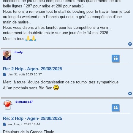
conditions de jeu un peu compliqué certes mais quand même de très
belle lignes ( 287 pour mike et 280 pour anais )
Nous tenons a remercier tout le staff du bowling pour le travail fournie tout
au long du weekend et a Francis qui nous a géré la compétition d'une
main de maitre .
Nous vous disons à très bientôt pour les compétitions à venir ,
notamment la doublette mixte sur une journée le 14 mai 2026
Merci a tous
charly
Re: 2 Hdp - Agen- 29/08/2025
M
dim. 31 août 2025 20:37
e
s
Merci à toute l'équipe d'organisation de ce tournoi très sympathique.
s
A l'an prochain sans Big Ben
a
g
e
Sixfrancs47
Re: 2 Hdp - Agen- 29/08/2025
M
lun. 1 sept. 2025 18:44
e
s
Résultats de la Grande Finale