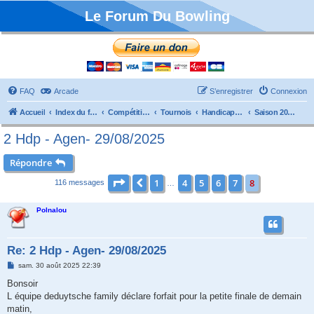
Le Forum Du Bowling
FAQ
Arcade
S’enregistrer
Connexion
Accueil
Index du forum
Compétitions
Tournois
Handicaps et TTMP
Saison 2024/2025
2 Hdp - Agen- 29/08/2025
Répondre
Page
8
sur
8
1
4
5
6
7
8
Précédente
116 messages
…
Polnalou
Re: 2 Hdp - Agen- 29/08/2025
M
sam. 30 août 2025 22:39
e
s
Bonsoir
s
L équipe deduytsche family déclare forfait pour la petite finale de demain
a
g
matin,