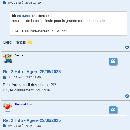
M
dim. 31 août 2025 19:39
e
s
s
Sixfrancs47
a écrit :
↑
a
g
résultats de la petite finale pour la grande cela sera demain
e
ETAT_ResultatPetersenEquiPF.pdf
Merci Francis
Vecis
Re: 2 Hdp - Agen- 29/08/2025
M
dim. 31 août 2025 19:40
e
s
Peut-être y a-t-il des photos ?!?
s
Et , le classement individuel…
a
g
e
Dumont fred
Re: 2 Hdp - Agen- 29/08/2025
M
dim. 31 août 2025 19:44
e