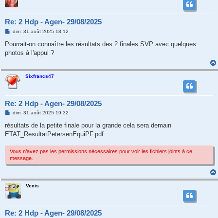
Re: 2 Hdp - Agen- 29/08/2025
M
dim. 31 août 2025 18:12
e
s
Pourrait-on connaître les résultats des 2 finales SVP avec quelques
s
photos à l'appui ?
a
g
e
Sixfrancs47
Re: 2 Hdp - Agen- 29/08/2025
M
dim. 31 août 2025 19:32
e
s
résultats de la petite finale pour la grande cela sera demain
s
ETAT_ResultatPetersenEquiPF.pdf
a
g
e
Vous n’avez pas les permissions nécessaires pour voir les fichiers joints à ce
message.
Vecis
Re: 2 Hdp - Agen- 29/08/2025