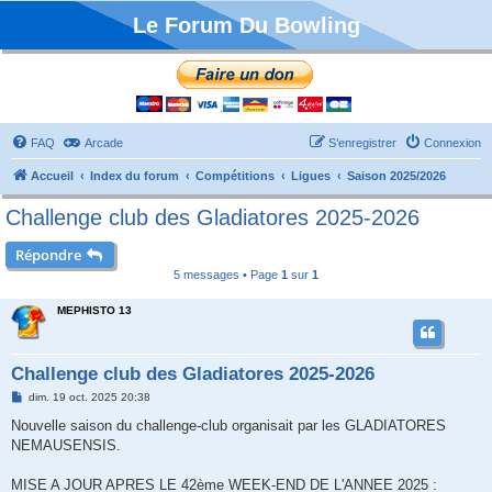
Le Forum Du Bowling
FAQ
Arcade
S’enregistrer
Connexion
Accueil
Index du forum
Compétitions
Ligues
Saison 2025/2026
Challenge club des Gladiatores 2025-2026
Répondre
5 messages • Page
1
sur
1
MEPHISTO 13
Challenge club des Gladiatores 2025-2026
M
dim. 19 oct. 2025 20:38
e
s
Nouvelle saison du challenge-club organisait par les GLADIATORES
s
NEMAUSENSIS.
a
g
e
MISE A JOUR APRES LE 42ème WEEK-END DE L'ANNEE 2025 :