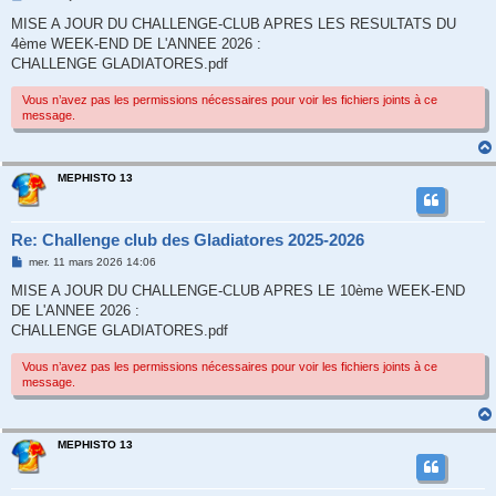
e
s
MISE A JOUR DU CHALLENGE-CLUB APRES LES RESULTATS DU
s
4ème WEEK-END DE L'ANNEE 2026 :
a
g
CHALLENGE GLADIATORES.pdf
e
Vous n’avez pas les permissions nécessaires pour voir les fichiers joints à ce
message.
MEPHISTO 13
Re: Challenge club des Gladiatores 2025-2026
M
mer. 11 mars 2026 14:06
e
s
MISE A JOUR DU CHALLENGE-CLUB APRES LE 10ème WEEK-END
s
DE L'ANNEE 2026 :
a
g
CHALLENGE GLADIATORES.pdf
e
Vous n’avez pas les permissions nécessaires pour voir les fichiers joints à ce
message.
MEPHISTO 13