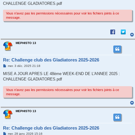
CHALLENGE GLADIATORES.pdf
Vous n’avez pas les permissions nécessaires pour voir les fichiers joints à ce
message.
MEPHISTO 13
Re: Challenge club des Gladiatores 2025-2026
M
mer. 3 déc. 2025 21:18
e
s
MISE A JOUR APRES LE 48ème WEEK-END DE L'ANNEE 2025 :
s
CHALLENGE GLADIATORES.pdf
a
g
e
Vous n’avez pas les permissions nécessaires pour voir les fichiers joints à ce
message.
MEPHISTO 13
Re: Challenge club des Gladiatores 2025-2026
M
mer. 28 janv. 2026 15:16