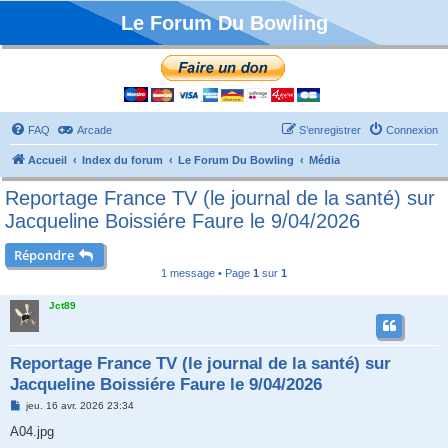
Le Forum Du Bowling
FAQ
Arcade
S’enregistrer
Connexion
Accueil
Index du forum
Le Forum Du Bowling
Média
Reportage France TV (le journal de la santé) sur
Jacqueline Boissiére Faure le 9/04/2026
Répondre
1 message • Page
1
sur
1
Jct89
Reportage France TV (le journal de la santé) sur
Jacqueline Boissiére Faure le 9/04/2026
M
jeu. 16 avr. 2026 23:34
e
s
A04.jpg
s