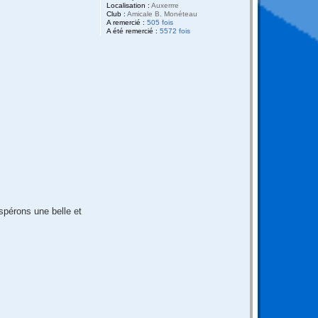
Localisation :
Auxerrre
Club :
Amicale B. Monéteau
A remercié :
505 fois
A été remercié :
5572 fois
spérons une belle et