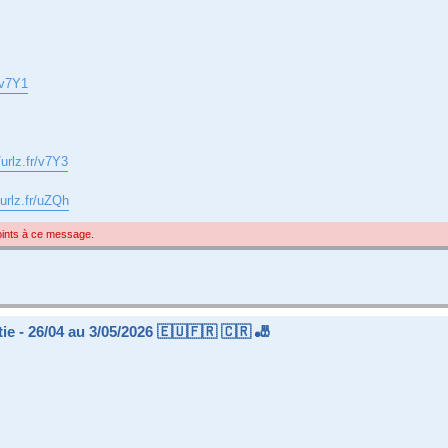
r/v7Y1
/urlz.fr/v7Y3
/urlz.fr/uZQh
joints à ce message.
e - 26/04 au 3/05/2026 🇪🇺🇫🇷 🇨🇷 🎳