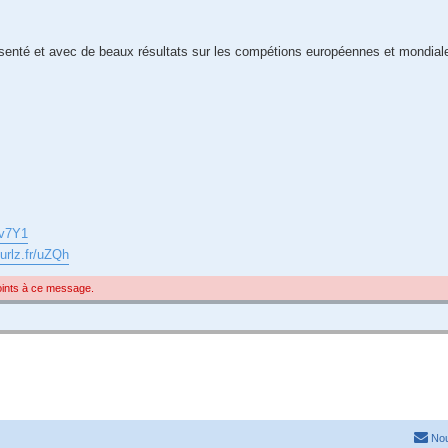
ésenté et avec de beaux résultats sur les compétions européennes et mondial
r/v7Y1
/urlz.fr/uZQh
joints à ce message.
Nou