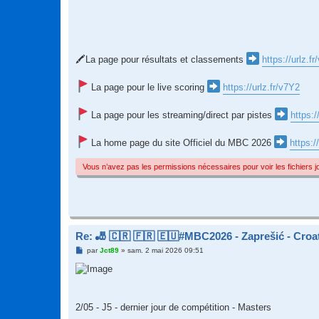
🖍La page pour résultats et classements
https://urlz.f
La page pour le live scoring
https://urlz.fr/v7Y2
La page pour les streaming/direct par pistes
https:/
La home page du site Officiel du MBC 2026
https:/
Vous n’avez pas les permissions nécessaires pour voir les fichiers 
Re: 🎳 🇨🇷 🇫🇷 🇪🇺#MBC2026 - Zaprešić - Croati
M
par
Jct89
»
sam. 2 mai 2026 09:51
e
s
s
a
g
e
2/05 - J5 - dernier jour de compétition - Masters