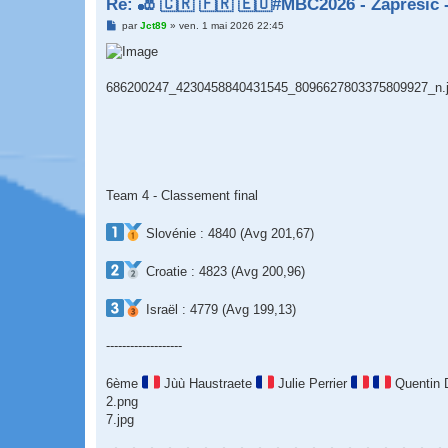
Re: 🎳 🇨🇷 🇫🇷 🇪🇺#MBC2026 - Zaprešić -
M
par
Jct89
»
ven. 1 mai 2026 22:45
e
s
s
a
g
686200247_4230458840431545_8096627803375809927_n.
e
Team 4 - Classement final
Slovénie : 4840 (Avg 201,67)
Croatie : 4823 (Avg 200,96)
Israël : 4779 (Avg 199,13)
-------------------
6ème
Jùù Haustraete
Julie Perrier
Quentin 
2.png
7.jpg