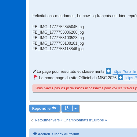
Félicitations mesdames, Le bowling français est bien repr
FB_IMG_1777752845045.jpg
FB_IMG_1777753086200.jpg
FB_IMG_1777753100523.jpg
FB_IMG_1777753108101.jpg
FB_IMG_1777753113846.jpg
🖍La page pour résultats et classements
https://urlz.f
La home page du site Officiel du MBC 2026
https:/
Vous n’avez pas les permissions nécessaires pour voir les fichiers 
Répondre
Retourner vers « Championnats d'Europe »
Accueil
Index du forum