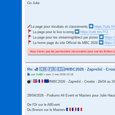
Go Julie
🖍La page pour résultats et classements
https://urlz.f
La page pour le live scoring
https://urlz.fr/v7Y2
La page pour les streaming/direct par pistes
https:/
La home page du site Officiel du MBC 2026
https:/
Vous n’avez pas les permissions nécessaires pour voir les fichiers 
Re: 🎳 🇨🇷 🇫🇷 🇪🇺#MBC2026 - Zaprešić - Croati
M
par
Jct89
»
sam. 2 mai 2026 23:18
e
s
#MBC2026 - Zaprešić - Croatie - 26/04 au 3
s
a
g
e
28/04/2026 - Podiums All Event et Masters pour Julie Haus
De l'Or sur le AllEvent
Du Bronze sur le Masters