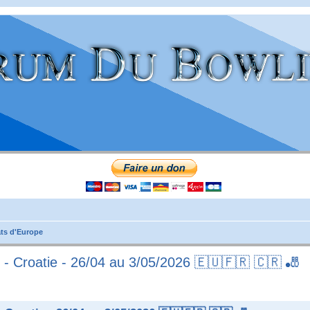
ts d'Europe
- Croatie - 26/04 au 3/05/2026 🇪🇺🇫🇷 🇨🇷 🎳