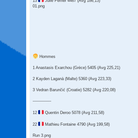
13
Julie Perrier 4467 (Avg 186,13)
01.png
Hommes
1 Anastasis Exarchou (Grèce) 5405 (Avg 225,21)
2 Kayden Laganà (Malte) 5360 (Avg 223,33)
3 Vedran Barunčić (Croatie) 5282 (Avg 220,08)
---------------
12
Quentin Deroo 5078 (Avg 211,58)
22
Mathieu Fontaine 4790 (Avg 199,58)
Run 3.png