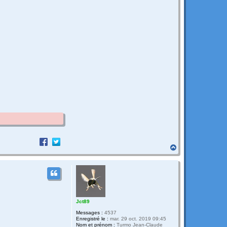
H
a
u
t
Jct89
Messages :
4537
Enregistré le :
mar. 29 oct. 2019 09:45
Nom et prénom :
Turmo Jean-Claude