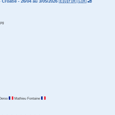
 Croatie - 26/04 au 3/05/2026 🇪🇺🇫🇷 🇨🇷 🎳
jpg
Deroo
Mathieu Fontaine