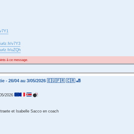
r/v7Y1
/urlz.fr/v7Y3
/urlz.fr/uZQh
joints à ce message.
e - 26/04 au 3/05/2026 🇪🇺🇫🇷 🇨🇷 🎳
/05/2026
traete et Isabelle Sacco en coach