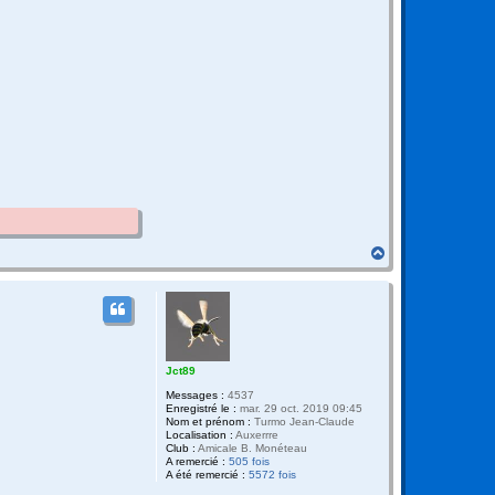
H
a
u
t
Jct89
Messages :
4537
Enregistré le :
mar. 29 oct. 2019 09:45
Nom et prénom :
Turmo Jean-Claude
Localisation :
Auxerrre
Club :
Amicale B. Monéteau
A remercié :
505 fois
A été remercié :
5572 fois