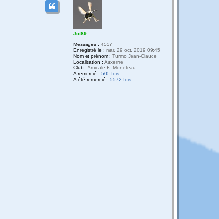
Jct89
Messages :
4537
Enregistré le :
mar. 29 oct. 2019 09:45
Nom et prénom :
Turmo Jean-Claude
Localisation :
Auxerrre
Club :
Amicale B. Monéteau
A remercié :
505 fois
A été remercié :
5572 fois