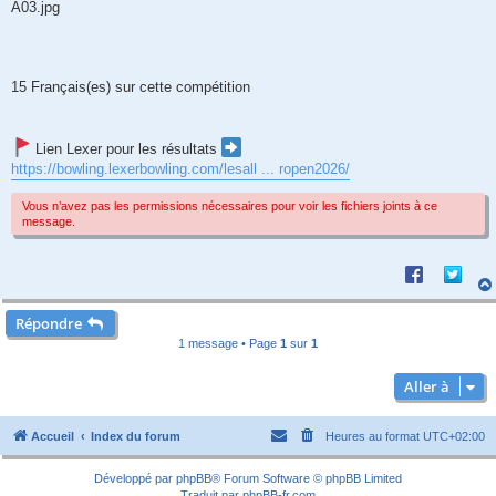
s
A03.jpg
s
a
g
e
15 Français(es) sur cette compétition
Lien Lexer pour les résultats
https://bowling.lexerbowling.com/lesall ... ropen2026/
Vous n’avez pas les permissions nécessaires pour voir les fichiers joints à ce
message.
Répondre
1 message • Page
1
sur
1
Aller à
Accueil
Index du forum
Heures au format
UTC+02:00
Développé par
phpBB
® Forum Software © phpBB Limited
Traduit par
phpBB-fr.com