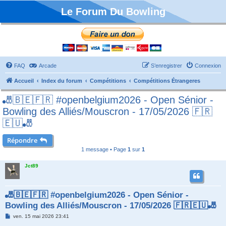
Le Forum Du Bowling
FAQ
Arcade
S’enregistrer
Connexion
Accueil
Index du forum
Compétitions
Compétitions Étrangeres
🎳🇧🇪🇫🇷 #openbelgium2026 - Open Sénior -
Bowling des Alliés/Mouscron - 17/05/2026 🇫🇷
🇪🇺🎳
Répondre
1 message • Page
1
sur
1
Jct89
🎳🇧🇪🇫🇷 #openbelgium2026 - Open Sénior -
Bowling des Alliés/Mouscron - 17/05/2026 🇫🇷🇪🇺🎳
M
ven. 15 mai 2026 23:41
e