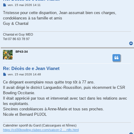
M
ven. 15 mai 2026 14:11
e
s
Tristesse pour cette disparition, Jean assumait bien ces charges,
s
condoléances à sa famille et amis
a
g
Guy & Chantal
e
Chantal et Guy MEO
Tel 07 86 63 78 97
BP43-34
Re: Décès de e Jean Vianet
M
ven. 15 mai 2026 14:48
e
s
Ce dirigeant exemplaire nous quitte trop tôt à 77 ans.
s
Il avait dirigé le district Languedoc-Roussillon, puis récemment le CSR
a
g
Bowling Occitanie.
e
Il était apprécié par tous et intervenait avec tact dans les relations avec
les exploitants.
Sincères condoléances à Anne-Marie et tous ses proches.
Nicole et Bernard PUJOL
Calendrier sportif du Gard (Caissargues et Nîmes)
https://cd30bowling.clubeo.com/saison-2 ... rtifs.html