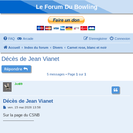
Le Forum Du Bowling
FAQ
Arcade
S’enregistrer
Connexion
Accueil
Index du forum
Divers
Carnet rose, blanc et noir
Décès de Jean Vianet
Répondre
5 messages • Page
1
sur
1
Jct89
Décès de Jean Vianet
M
ven. 15 mai 2026 13:58
e
s
Sur la page du CSNB
s
--------------------------
a
g
e