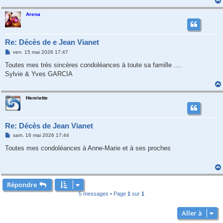
Arena
Re: Décès de e Jean Vianet
M
ven. 15 mai 2026 17:47
e
s
Toutes mes très sincères condoléances à toute sa famille ....
s
Sylvie & Yves GARCIA
a
g
e
Henriette
Re: Décès de Jean Vianet
M
sam. 16 mai 2026 17:44
e
s
Toutes mes condoléances à Anne-Marie et à ses proches
s
a
g
e
Répondre
5 messages • Page
1
sur
1
Aller à