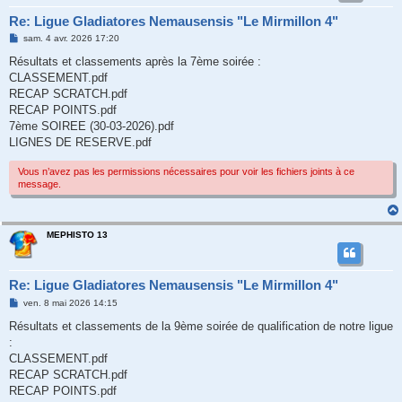
Re: Ligue Gladiatores Nemausensis "Le Mirmillon 4"
M
sam. 4 avr. 2026 17:20
e
s
Résultats et classements après la 7ème soirée :
s
CLASSEMENT.pdf
a
g
RECAP SCRATCH.pdf
e
RECAP POINTS.pdf
7ème SOIREE (30-03-2026).pdf
LIGNES DE RESERVE.pdf
Vous n’avez pas les permissions nécessaires pour voir les fichiers joints à ce
message.
MEPHISTO 13
Re: Ligue Gladiatores Nemausensis "Le Mirmillon 4"
M
ven. 8 mai 2026 14:15
e
s
Résultats et classements de la 9ème soirée de qualification de notre ligue
s
:
a
g
CLASSEMENT.pdf
e
RECAP SCRATCH.pdf
RECAP POINTS.pdf