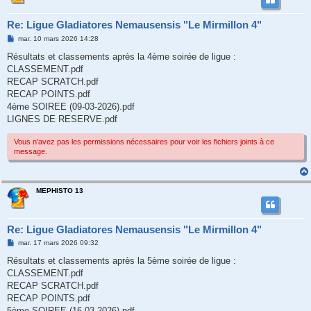
Re: Ligue Gladiatores Nemausensis "Le Mirmillon 4"
M
mar. 10 mars 2026 14:28
e
s
Résultats et classements après la 4ème soirée de ligue :
s
CLASSEMENT.pdf
a
g
RECAP SCRATCH.pdf
e
RECAP POINTS.pdf
4ème SOIREE (09-03-2026).pdf
LIGNES DE RESERVE.pdf
Vous n’avez pas les permissions nécessaires pour voir les fichiers joints à ce
message.
MEPHISTO 13
Re: Ligue Gladiatores Nemausensis "Le Mirmillon 4"
M
mar. 17 mars 2026 09:32
e
s
Résultats et classements après la 5ème soirée de ligue :
s
CLASSEMENT.pdf
a
g
RECAP SCRATCH.pdf
e
RECAP POINTS.pdf
5ème SOIREE (16-03-2026).pdf