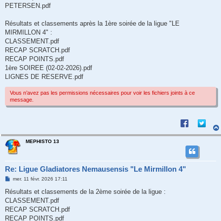
PETERSEN.pdf
Résultats et classements après la 1ère soirée de la ligue "LE
MIRMILLON 4" :
CLASSEMENT.pdf
RECAP SCRATCH.pdf
RECAP POINTS.pdf
1ère SOIREE (02-02-2026).pdf
LIGNES DE RESERVE.pdf
Vous n’avez pas les permissions nécessaires pour voir les fichiers joints à ce
message.
MEPHISTO 13
Re: Ligue Gladiatores Nemausensis "Le Mirmillon 4"
M
mer. 11 févr. 2026 17:11
e
s
Résultats et classements de la 2ème soirée de la ligue :
s
CLASSEMENT.pdf
a
g
RECAP SCRATCH.pdf
e
RECAP POINTS.pdf