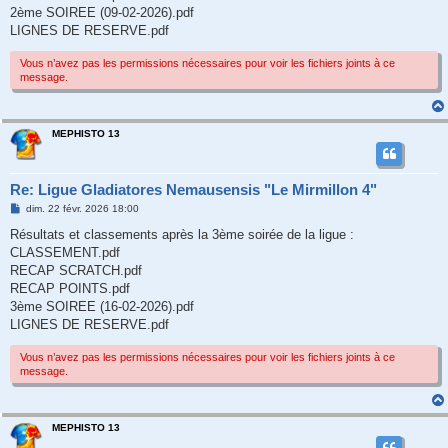
2ème SOIREE (09-02-2026).pdf
LIGNES DE RESERVE.pdf
Vous n’avez pas les permissions nécessaires pour voir les fichiers joints à ce
message.
MEPHISTO 13
Re: Ligue Gladiatores Nemausensis "Le Mirmillon 4"
M
dim. 22 févr. 2026 18:00
e
s
Résultats et classements après la 3ème soirée de la ligue :
s
CLASSEMENT.pdf
a
g
RECAP SCRATCH.pdf
e
RECAP POINTS.pdf
3ème SOIREE (16-02-2026).pdf
LIGNES DE RESERVE.pdf
Vous n’avez pas les permissions nécessaires pour voir les fichiers joints à ce
message.
MEPHISTO 13