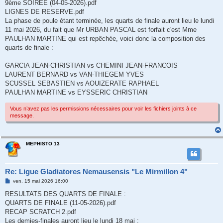
9ème SOIREE (04-05-2026).pdf
LIGNES DE RESERVE.pdf
La phase de poule étant terminée, les quarts de finale auront lieu le lundi
11 mai 2026, du fait que Mr URBAN PASCAL est forfait c'est Mme
PAULHAN MARTINE qui est repêchée, voici donc la composition des
quarts de finale :
GARCIA JEAN-CHRISTIAN vs CHEMINI JEAN-FRANCOIS
LAURENT BERNARD vs VAN-THIEGEM YVES
SCUSSEL SEBASTIEN vs AOUIZERATE RAPHAEL
PAULHAN MARTINE vs EYSSERIC CHRISTIAN
Vous n’avez pas les permissions nécessaires pour voir les fichiers joints à ce
message.
MEPHISTO 13
Re: Ligue Gladiatores Nemausensis "Le Mirmillon 4"
M
ven. 15 mai 2026 16:00
e
s
RESULTATS DES QUARTS DE FINALE :
s
QUARTS DE FINALE (11-05-2026).pdf
a
g
RECAP SCRATCH 2.pdf
e
Les demies-finales auront lieu le lundi 18 mai :