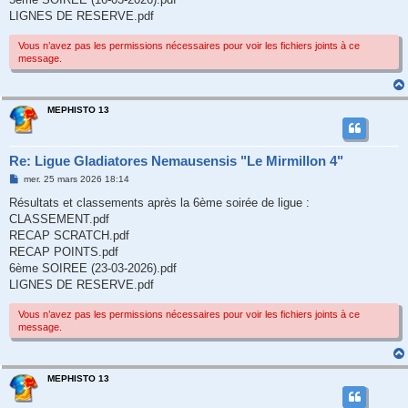
LIGNES DE RESERVE.pdf
Vous n’avez pas les permissions nécessaires pour voir les fichiers joints à ce
message.
MEPHISTO 13
Re: Ligue Gladiatores Nemausensis "Le Mirmillon 4"
M
mer. 25 mars 2026 18:14
e
s
Résultats et classements après la 6ème soirée de ligue :
s
CLASSEMENT.pdf
a
g
RECAP SCRATCH.pdf
e
RECAP POINTS.pdf
6ème SOIREE (23-03-2026).pdf
LIGNES DE RESERVE.pdf
Vous n’avez pas les permissions nécessaires pour voir les fichiers joints à ce
message.
MEPHISTO 13