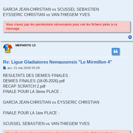
GARCIA JEAN-CHRISTIAN vs SCUSSEL SEBASTIEN
EYSSERIC CHRISTIAN vs VAN-THIEGEM YVES
Vous n’avez pas les permissions nécessaires pour voir les fichiers joints à ce
message.
MEPHISTO 13
Re: Ligue Gladiatores Nemausensis "Le Mirmillon 4"
M
jeu. 21 mai 2026 05:29
e
s
RESULTATS DES DEMIES FINALES :
s
DEMIES FINALES (18-05-2026).pdf
a
g
RECAP SCRATCH 2.pdf
e
FINALE POUR LA 3ème PLACE :
GARCIA JEAN-CHRISTIAN vs EYSSERIC CHRISTIAN
FINALE POUR LA 1ère PLACE :
SCUSSEL SEBASTIEN vs VAN-THIEGEM YVES