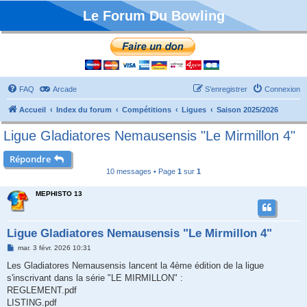
Le Forum Du Bowling
FAQ
Arcade
S’enregistrer
Connexion
Accueil
Index du forum
Compétitions
Ligues
Saison 2025/2026
Ligue Gladiatores Nemausensis "Le Mirmillon 4"
Répondre
10 messages • Page
1
sur
1
MEPHISTO 13
Ligue Gladiatores Nemausensis "Le Mirmillon 4"
M
mar. 3 févr. 2026 10:31
e
s
Les Gladiatores Nemausensis lancent la 4ème édition de la ligue
s
s'inscrivant dans la série "LE MIRMILLON" :
a
g
REGLEMENT.pdf
e
LISTING.pdf