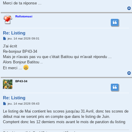
Merci de ta réponse ...
Rollotomasi
Re: Listing
M
jeu. 14 mai 2026 09:01
e
s
J'ai écrit
s
Re-bonjour BP43-34
a
g
Mais je n'avais pas vu que c'était Batitou qui m'avait répondu ...
e
Alors Bonjour Batitou ..
Et merci ...
BP43-34
Re: Listing
M
jeu. 14 mai 2026 09:43
e
s
Le listing de Mai contient les scores jusqu'au 31 Avril, donc tes scores de
s
début mai ne seront pris en compte que dans le listing de Juin.
a
g
Comptent donc les 12 derniers mois avant le mois de parution du listing
e