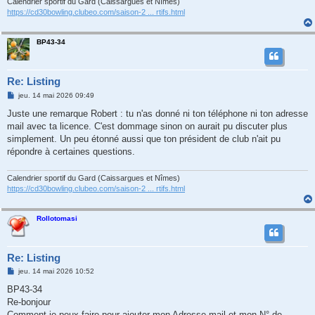
Calendrier sportif du Gard (Caissargues et Nîmes)
https://cd30bowling.clubeo.com/saison-2 ... rtifs.html
BP43-34
Re: Listing
M
jeu. 14 mai 2026 09:49
e
s
Juste une remarque Robert : tu n'as donné ni ton téléphone ni ton adresse
s
mail avec ta licence. C'est dommage sinon on aurait pu discuter plus
a
g
simplement. Un peu étonné aussi que ton président de club n'ait pu
e
répondre à certaines questions.
Calendrier sportif du Gard (Caissargues et Nîmes)
https://cd30bowling.clubeo.com/saison-2 ... rtifs.html
Rollotomasi
Re: Listing
M
jeu. 14 mai 2026 10:52
e
s
BP43-34
s
Re-bonjour
a
g
Comment je peux faire pour ajouter mon Adresse mail et mon N° de