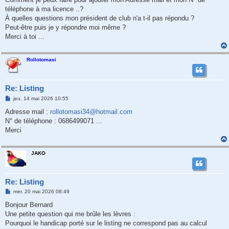
e
téléphone à ma licence ..?
À quelles questions mon président de club n'a t-il pas répondu ?
Peut-être puis je y répondre moi même ?
Merci à toi ...
Rollotomasi
Re: Listing
M
jeu. 14 mai 2026 10:55
e
s
Adresse mail :
rollotomasi34@hotmail.com
s
N° de téléphone : 0686499071 ...
a
g
Merci
e
JAKO
Re: Listing
M
mer. 20 mai 2026 08:49
e
s
Bonjour Bernard
s
Une petite question qui me brûle les lèvres :
a
g
Pourquoi le handicap porté sur le listing ne correspond pas au calcul
e