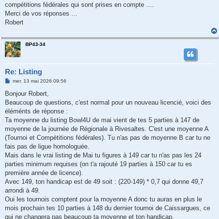
compétitions fédérales qui sont prises en compte ....
Merci de vos réponses ...
Robert
BP43-34
Re: Listing
M
mer. 13 mai 2026 09:56
e
s
Bonjour Robert,
s
Beaucoup de questions, c'est normal pour un nouveau licencié, voici des
a
g
éléménts de réponse :
e
Ta moyenne du listing Bowl4U de mai vient de tes 5 parties à 147 de
moyenne de la journée de Régionale à Rivesaltes. C'est une moyenne A
(Tournoi et Compétitions fédérales). Tu n'as pas de moyenne B car tu ne
fais pas de ligue homologuée.
Mais dans le vrai listing de Mai tu figures à 149 car tu n'as pas les 24
parties minimum requises (on t'a rajouté 19 parties à 150 car tu es
première année de licence).
Avec 149, ton handicap est de 49 soit : (220-149) * 0,7 qui donne 49,7
arrondi à 49.
Oui les tournois comptent pour la moyenne A donc tu auras en plus le
mois prochain tes 10 parties à 148 du dernier tournoi de Caissargues, ce
qui ne changera pas beaucoup ta moyenne et ton handicap.