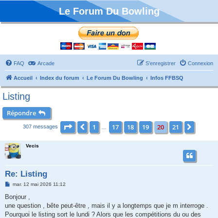
Le Forum Du Bowling
FAQ
Arcade
S’enregistrer
Connexion
Accueil
Index du forum
Le Forum Du Bowling
Infos FFBSQ
Listing
Répondre
Page
20
sur
21
1
17
18
19
20
21
Précédente
Suivan
307 messages
…
Vecis
Re: Listing
M
mar. 12 mai 2026 11:12
e
s
Bonjour ,
s
une question , bête peut-être , mais il y a longtemps que je m interroge .
a
g
Pourquoi le listing sort le lundi ? Alors que les compétitions du ou des