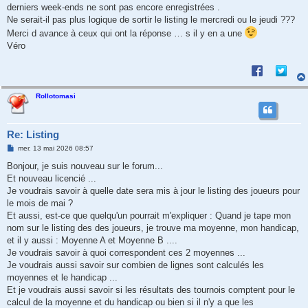
e
derniers week-ends ne sont pas encore enregistrées .
Ne serait-il pas plus logique de sortir le listing le mercredi ou le jeudi ???
Merci d avance à ceux qui ont la réponse … s il y en a une
Véro
Rollotomasi
Re: Listing
M
mer. 13 mai 2026 08:57
e
s
Bonjour, je suis nouveau sur le forum...
s
Et nouveau licencié ...
a
g
Je voudrais savoir à quelle date sera mis à jour le listing des joueurs pour
e
le mois de mai ?
Et aussi, est-ce que quelqu'un pourrait m'expliquer : Quand je tape mon
nom sur le listing des des joueurs, je trouve ma moyenne, mon handicap,
et il y aussi : Moyenne A et Moyenne B ....
Je voudrais savoir à quoi correspondent ces 2 moyennes ...
Je voudrais aussi savoir sur combien de lignes sont calculés les
moyennes et le handicap ...
Et je voudrais aussi savoir si les résultats des tournois comptent pour le
calcul de la moyenne et du handicap ou bien si il n'y a que les