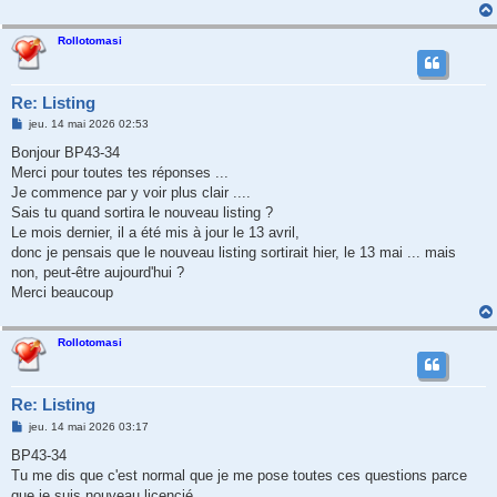
Rollotomasi
Re: Listing
M
jeu. 14 mai 2026 02:53
e
s
Bonjour BP43-34
s
Merci pour toutes tes réponses ...
a
g
Je commence par y voir plus clair ....
e
Sais tu quand sortira le nouveau listing ?
Le mois dernier, il a été mis à jour le 13 avril,
donc je pensais que le nouveau listing sortirait hier, le 13 mai ... mais
non, peut-être aujourd'hui ?
Merci beaucoup
Rollotomasi
Re: Listing
M
jeu. 14 mai 2026 03:17
e
s
BP43-34
s
Tu me dis que c'est normal que je me pose toutes ces questions parce
a
g
que je suis nouveau licencié ...