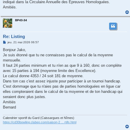
indiqué dans la Circulaire Annuelle des Epreuves Homologuées.
Amitiés.
BP43-34
Re: Listing
M
jeu. 21 mai 2026 06:57
e
s
Bonjour Jako,
s
Je suis étonné que tu ne connaisses pas le calcul de la moyenne
a
g
mensuelle.
e
Il faut 24 parties minimum et tu n'en as que 9 à 160, donc on complète
avec 15 parties à 194 (moyenne limite des Excellence).
Le calcul donne 4353 / 24 soit 181 de moyenne.
Dans ton cas c'est assez injuste pour participer à un tournoi handicap.
C'est dommage que tu n'aies pas de parties homologuées en ligue car
elles compteraient dans le calcul de ta moyenne et de ton handicap qui
seraient donc plus justes.
Amitiés
Bernard
Calendrier sportif du Gard (Caissargues et Nîmes)
https://cd30bowling.clubeo.com/saison-2 ... rtifs.html