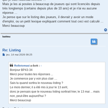
e
Mais je les ai posées à beaucoup de joueurs qui sont licenciés depuis
très longtemps (certains depuis plus de 10 ans) et je n'ai eu aucune
réponse ...
Je pense que sur le listing des joueurs, il devrait y avoir un mode
d'emploi, ou un petit lexique expliquant comment tout ceci est calculé ...
Merci beaucoup
batitou
Re: Listing
M
jeu. 14 mai 2026 08:25
e
s
s
Rollotomasi
a écrit :
↑
a
g
Bonjour BP43-34
e
Merci pour toutes tes réponses ...
Je commence par y voir plus clair ....
Sais tu quand sortira le nouveau listing ?
Le mois dernier, il a été mis à jour le 13 avril,
donc je pensais que le nouveau listing sortirait hier, le 13 mai ... mais
non, peut-être aujourd'hui ?
Merci beaucoup