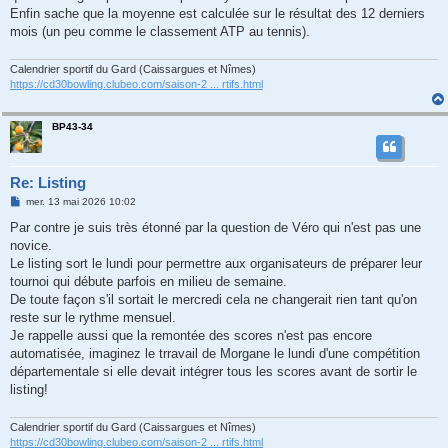
Enfin sache que la moyenne est calculée sur le résultat des 12 derniers
mois (un peu comme le classement ATP au tennis).
Calendrier sportif du Gard (Caissargues et Nîmes)
https://cd30bowling.clubeo.com/saison-2 ... rtifs.html
BP43-34
Re: Listing
M
mer. 13 mai 2026 10:02
e
s
Par contre je suis très étonné par la question de Véro qui n'est pas une
s
novice.
a
g
Le listing sort le lundi pour permettre aux organisateurs de préparer leur
e
tournoi qui débute parfois en milieu de semaine.
De toute façon s'il sortait le mercredi cela ne changerait rien tant qu'on
reste sur le rythme mensuel.
Je rappelle aussi que la remontée des scores n'est pas encore
automatisée, imaginez le trravail de Morgane le lundi d'une compétition
départementale si elle devait intégrer tous les scores avant de sortir le
listing!
Calendrier sportif du Gard (Caissargues et Nîmes)
https://cd30bowling.clubeo.com/saison-2 ... rtifs.html