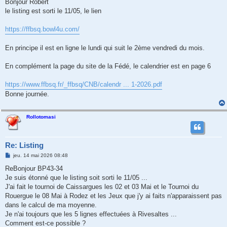
Bonjour Robert
le listing est sorti le 11/05, le lien
https://ffbsq.bowl4u.com/
En principe il est en ligne le lundi qui suit le 2ème vendredi du mois.
En complément la page du site de la Fédé, le calendrier est en page 6
https://www.ffbsq.fr/_ffbsq/CNB/calendr ... 1-2026.pdf
Bonne journée.
Rollotomasi
Re: Listing
M
jeu. 14 mai 2026 08:48
e
s
ReBonjour BP43-34
s
Je suis étonné que le listing soit sorti le 11/05 ...
a
g
J'ai fait le tournoi de Caissargues les 02 et 03 Mai et le Tournoi du
e
Rouergue le 08 Mai à Rodez et les Jeux que j'y ai faits n'apparaissent pas
dans le calcul de ma moyenne.
Je n'ai toujours que les 5 lignes effectuées à Rivesaltes ...
Comment est-ce possible ?