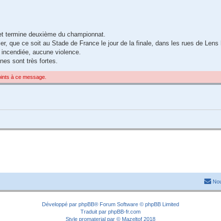
 et termine deuxième du championnat.
er, que ce soit au Stade de France le jour de la finale, dans les rues de Lens 
e incendiée, aucune violence.
nes sont très fortes.
joints à ce message.
Nou
Développé par
phpBB
® Forum Software © phpBB Limited
Traduit par
phpBB-fr.com
Style
promaterial
par ©
Mazeltof
2018