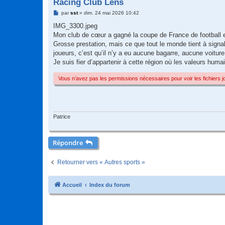
Racing Club Lens
M
par
sst
»
dim. 24 mai 2026 10:42
e
s
IMG_3300.jpeg
s
Mon club de cœur a gagné la coupe de France de football
a
g
Grosse prestation, mais ce que tout le monde tient à signal
e
joueurs, c’est qu’il n’y a eu aucune bagarre, aucune voitur
Je suis fier d’appartenir à cette région où les valeurs humai
Vous n’avez pas les permissions nécessaires pour voir les fichiers 
Patrice
Répondre
Retourner vers « Autres sports »
Accueil
Index du forum