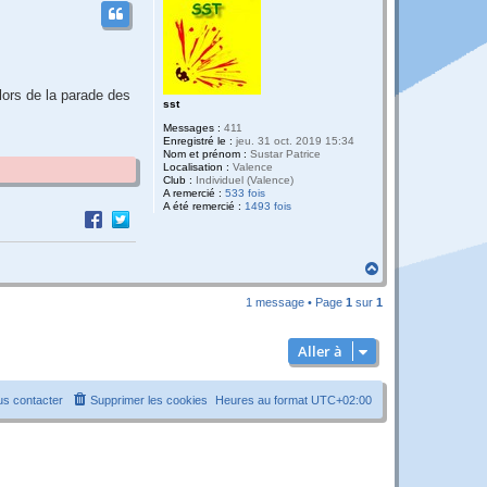
lors de la parade des
sst
Messages :
411
Enregistré le :
jeu. 31 oct. 2019 15:34
Nom et prénom :
Sustar Patrice
Localisation :
Valence
Club :
Individuel (Valence)
A remercié :
533 fois
A été remercié :
1493 fois
H
a
u
1 message • Page
1
sur
1
t
Aller à
s contacter
Supprimer les cookies
Heures au format
UTC+02:00