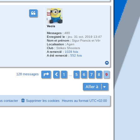
a
u
t
Vecis
Messages :
480
Enregistré le :
jeu. 31 oct. 2019 13:47
Nom et prénom :
Sigur Francis et Vér
Localisation :
Agen
Club :
Strikes Shooters
A remercié :
1028 fois
A été remercié :
552 fois
H
a
u
Page
9
sur
9
1
5
6
7
8
9
Précédente
128 messages
…
t
Aller à
s contacter
Supprimer les cookies
Heures au format
UTC+02:00