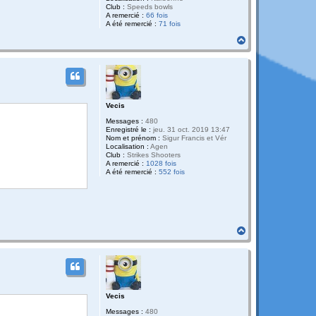
Club :
Speeds bowls
A remercié :
66 fois
A été remercié :
71 fois
H
a
u
t
Vecis
Messages :
480
Enregistré le :
jeu. 31 oct. 2019 13:47
Nom et prénom :
Sigur Francis et Vér
Localisation :
Agen
Club :
Strikes Shooters
A remercié :
1028 fois
A été remercié :
552 fois
H
a
u
t
Vecis
Messages :
480