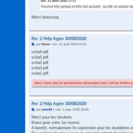
lun. 31 août 2020 17:17
e
Tournoi très sympa et très bel accueil , sa été un plaisir d
Merci beaucoup.
Re: 2 Hdp Agen 30/08/2020
M
par
Vecis
»
lun. 31 août 2020 21:01
e
s
scba4.pdf
s
scba5.pdf
a
g
scba2.pdf
e
scba3.pdf
scba1.pdf
Vous n’avez pas les permissions nécessaires pour voir les fichiers 
Re: 2 Hdp Agen 30/08/2020
M
par
nono24
»
mar. 1 sept. 2020 18:35
e
s
Merci pour les résultats.
s
Bravo pour votre 1er tournoi.
a
g
A bientôt, normalement fin septembre pour les doublettes 
e