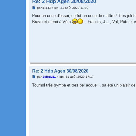
Re: 2 Hdp Agen 30/08/2020
M
par
SISSI
»
lun. 31 août 2020 11:30
e
s
Pour un coup d'essai, ce fut un coup de maître ! Très joli to
s
Bravo et merci à Véro
, Francis, J.J., Val, Patrick e
a
g
e
Re: 2 Hdp Agen 30/08/2020
M
par
Jejedu11
»
lun. 31 août 2020 17:17
e
s
Tournoi très sympa et très bel accueil , sa été un plaisir d
s
a
g
e