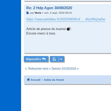
Re: 2 Hdp Agen 30/08/2020
M
par
Vecis
»
ven. 4 sept. 2020 09:41
e
s
https://www.petitbleu.fr/2020/09/04/vif ... 4UyIWq1wDw
s
a
g
Article de presse du tournoi
.
e
Encore merci à tous.
Répondre
Retourner vers « Saison 2019/2020 »
Accueil
Index du forum