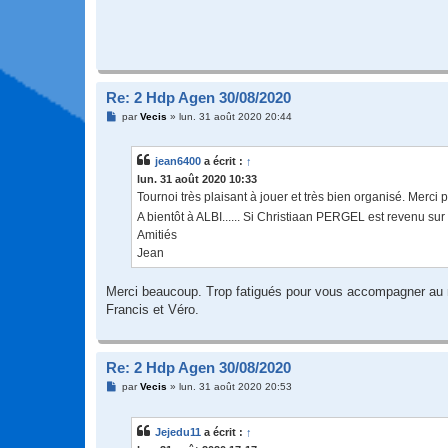
Re: 2 Hdp Agen 30/08/2020
M
par
Vecis
»
lun. 31 août 2020 20:44
e
s
s
jean6400
a écrit :
↑
a
g
lun. 31 août 2020 10:33
e
Tournoi très plaisant à jouer et très bien organisé. Merci p
A bientôt à ALBI...... Si Christiaan PERGEL est revenu su
Amitiés
Jean
Merci beaucoup. Trop fatigués pour vous accompagner au re
Francis et Véro.
Re: 2 Hdp Agen 30/08/2020
M
par
Vecis
»
lun. 31 août 2020 20:53
e
s
s
Jejedu11
a écrit :
↑
a
g