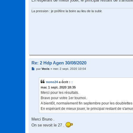
En espérant de mieux jouer, le principal restant de s'amuse
La pression : je préfère la boire au lieu de la subir.
Re: 2 Hdp Agen 30/08/2020
M
par
Vecis
»
mer. 2 sept. 2020 10:04
e
s
s
nono24
a écrit :
↑
a
g
mar. 1 sept. 2020 18:35
e
Merci pour les résultats.
Bravo pour votre 1er tournoi.
A bientôt, normalement fin septembre pour les doublettes
En espérant de mieux jouer, le principal restant de s'amus
Merci Bruno .
On se revoit le 27 .