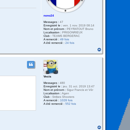
nono24
Messages :
47
Enregistré le :
ven. 1 nov. 2019 08:14
Nom et prénom :
PEYRATOUT Bruno
Localisation :
PRIGONRIEUX
Club :
TEAMS BERGERAC
A remercié :
49 fois
A été remercié :
24 fois
H
a
u
t
Vecis
Messages :
480
Enregistré le :
jeu. 31 oct. 2019 13:47
Nom et prénom :
Sigur Francis et Vér
Localisation :
Agen
Club :
Strikes Shooters
A remercié :
1028 fois
A été remercié :
552 fois
H