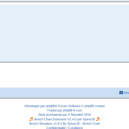
Nou
Développé par
phpBB
® Forum Software © phpBB Limited
Traduit par
phpBB-fr.com
Style
promaterial
par ©
Mazeltof
2018
Breizh Chart Extension V1.4.0 par
Sylver35
Breizh Shoutbox v1.8.4
By Sylver35 - Breizh Code
Confidentialité
|
Conditions