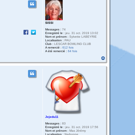
SISSI
Messages :
74
Enregistré le :
jeu. 31 oct. 2019 13:02
Nom et prénom :
Sylvette LABEYRIE
Localisation :
PAU
Club :
LESCAR BOWLING CLUB
A remercié :
612 fois
A été remercié :
64 fois
H
a
u
t
Jejedu11
Messages :
83
Enregistré le :
jeu. 31 oct. 2019 17:56
Nom et prénom :
Mas Jérémy
Localisation :
Narbonne