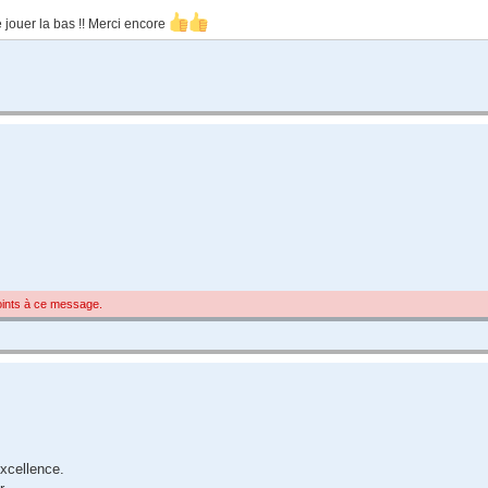
e jouer la bas !! Merci encore
joints à ce message.
excellence.