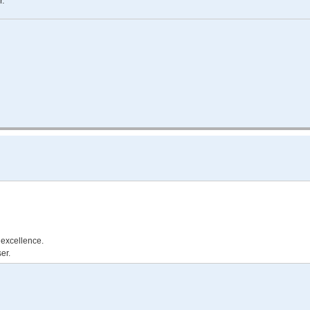
r.
 excellence.
er.