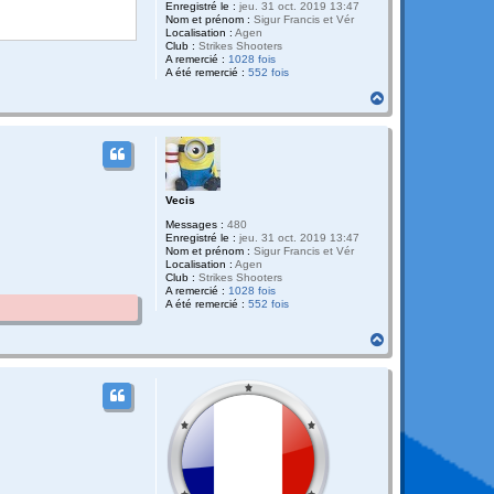
Enregistré le :
jeu. 31 oct. 2019 13:47
Nom et prénom :
Sigur Francis et Vér
Localisation :
Agen
Club :
Strikes Shooters
A remercié :
1028 fois
A été remercié :
552 fois
H
a
u
t
Vecis
Messages :
480
Enregistré le :
jeu. 31 oct. 2019 13:47
Nom et prénom :
Sigur Francis et Vér
Localisation :
Agen
Club :
Strikes Shooters
A remercié :
1028 fois
A été remercié :
552 fois
H
a
u
t