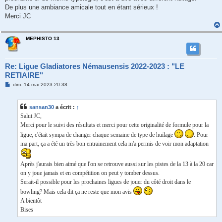
De plus une ambiance amicale tout en étant sérieux !
Merci JC
MEPHISTO 13
Re: Ligue Gladiatores Némausensis 2022-2023 : "LE
RETIAIRE"
M
dim. 14 mai 2023 20:38
e
s
s
sansan30
a écrit :
↑
a
g
Salut JC,
e
Merci pour le suivi des résultats et merci pour cette originalité de formule pour la
ligue, c'était sympa de changer chaque semaine de type de huilage
. Pour
ma part, ça a été un très bon entrainement cela m'a permis de voir mon adaptation
Après j'aurais bien aimé que l'on se retrouve aussi sur les pistes de la 13 à la 20 car
on y joue jamais et en compétition on peut y tomber dessus.
Serait-il possible pour les prochaines ligues de jouer du côté droit dans le
bowling? Mais cela dit ça ne reste que mon avis
A bientôt
Bises