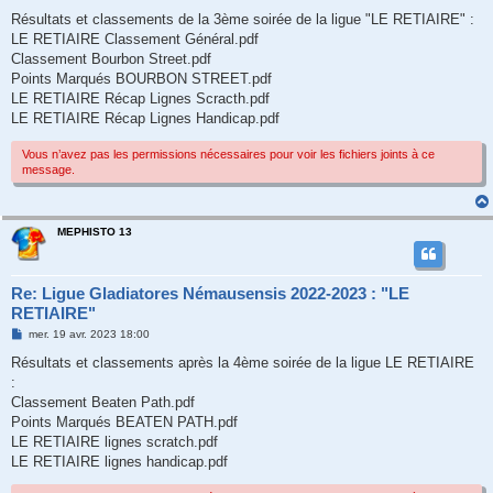
e
s
Résultats et classements de la 3ème soirée de la ligue "LE RETIAIRE" :
s
LE RETIAIRE Classement Général.pdf
a
g
Classement Bourbon Street.pdf
e
Points Marqués BOURBON STREET.pdf
LE RETIAIRE Récap Lignes Scracth.pdf
LE RETIAIRE Récap Lignes Handicap.pdf
Vous n’avez pas les permissions nécessaires pour voir les fichiers joints à ce
message.
MEPHISTO 13
Re: Ligue Gladiatores Némausensis 2022-2023 : "LE
RETIAIRE"
M
mer. 19 avr. 2023 18:00
e
s
Résultats et classements après la 4ème soirée de la ligue LE RETIAIRE
s
:
a
g
Classement Beaten Path.pdf
e
Points Marqués BEATEN PATH.pdf
LE RETIAIRE lignes scratch.pdf
LE RETIAIRE lignes handicap.pdf