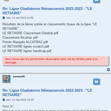
Re: Ligue Gladiatores Némausensis 2022-2023 : "LE
RETIAIRE"
M
dim. 14 mai 2023 11:50
e
s
Résultats de la 6ème soirée et classements finaux de la ligue "LE
s
RETIAIRE" :
a
g
LE RETIAIRE Classement Général.pdf
e
Classement Alcatraz.pdf
Points Marqués ALCATRAZ.pdf
LE RETIAIRE lignes scratch.pdf
LE RETIAIRE lignes handicap.pdf
Vous n’avez pas les permissions nécessaires pour voir les fichiers joints à ce
message.
sansan30
Re: Ligue Gladiatores Némausensis 2022-2023 : "LE
RETIAIRE"
M
dim. 14 mai 2023 14:26
e
s
Salut JC,
s
Merci pour le suivi des résultats et merci pour cette originalité de formule pour