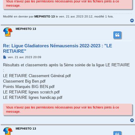
Vous n’avez pas les permissions nécessaires pour voir les fichiers joints à ce
message.
Modifié en dernier par
MEPHISTO 13
le ven. 21 avr. 2023 20:12, modifié 1 fois.
MEPHISTO 13
Re: Ligue Gladiatores Némausensis 2022-2023 : "LE
RETIAIRE"
M
ven. 21 avr. 2023 20:09
e
s
Résultats et classements après la 5ème soirée de la ligue LE RETIAIRE
s
:
a
g
LE RETIAIRE Classement Général.pdf
e
Classement Big Ben.pdf
Points Marqués BIG BEN.pdf
LE RETIAIRE lignes scratch.pdf
LE RETIAIRE lignes handicap.pdf
Vous n’avez pas les permissions nécessaires pour voir les fichiers joints à ce
message.
MEPHISTO 13