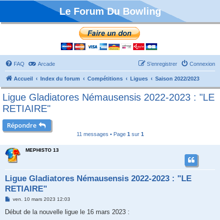
Le Forum Du Bowling
FAQ
Arcade
S’enregistrer
Connexion
Accueil
Index du forum
Compétitions
Ligues
Saison 2022/2023
Ligue Gladiatores Némausensis 2022-2023 : "LE
RETIAIRE"
Répondre
11 messages • Page
1
sur
1
MEPHISTO 13
Ligue Gladiatores Némausensis 2022-2023 : "LE
RETIAIRE"
M
ven. 10 mars 2023 12:03
e
s
Début de la nouvelle ligue le 16 mars 2023 :
s