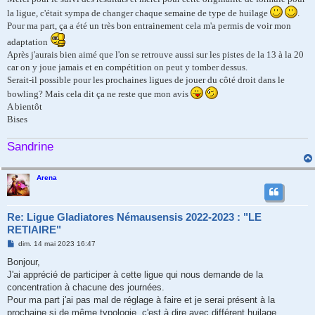
a
g
la ligue, c'était sympa de changer chaque semaine de type de huilage
.
e
Pour ma part, ça a été un très bon entrainement cela m'a permis de voir mon
adaptation
Après j'aurais bien aimé que l'on se retrouve aussi sur les pistes de la 13 à la 20
car on y joue jamais et en compétition on peut y tomber dessus.
Serait-il possible pour les prochaines ligues de jouer du côté droit dans le
bowling? Mais cela dit ça ne reste que mon avis
A bientôt
Bises
Sandrine
Arena
Re: Ligue Gladiatores Némausensis 2022-2023 : "LE
RETIAIRE"
M
dim. 14 mai 2023 16:47
e
s
Bonjour,
s
J'ai apprécié de participer à cette ligue qui nous demande de la
a
g
concentration à chacune des journées.
e
Pour ma part j'ai pas mal de réglage à faire et je serai présent à la
prochaine si de même typologie, c'est à dire avec différent huilage.