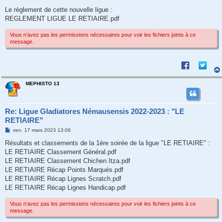
a
g
Le règlement de cette nouvelle ligue :
e
REGLEMENT LIGUE LE RETIAIRE.pdf
Vous n’avez pas les permissions nécessaires pour voir les fichiers joints à ce
message.
MEPHISTO 13
Re: Ligue Gladiatores Némausensis 2022-2023 : "LE
RETIAIRE"
M
ven. 17 mars 2023 13:06
e
s
Résultats et classements de la 1ère soirée de la ligue "LE RETIAIRE" :
s
LE RETIAIRE Classement Général.pdf
a
g
LE RETIAIRE Classement Chichen Itza.pdf
e
LE RETIAIRE Récap Points Marqués.pdf
LE RETIAIRE Récap Lignes Scratch.pdf
LE RETIAIRE Récap Lignes Handicap.pdf
Vous n’avez pas les permissions nécessaires pour voir les fichiers joints à ce
message.