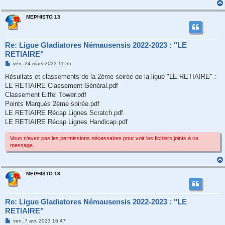
MEPHISTO 13
Re: Ligue Gladiatores Némausensis 2022-2023 : "LE
RETIAIRE"
M
ven. 24 mars 2023 11:55
e
s
Résultats et classements de la 2ème soirée de la ligue "LE RETIAIRE" :
s
LE RETIAIRE Classement Général.pdf
a
g
Classement Eiffel Tower.pdf
e
Points Marqués 2ème soirée.pdf
LE RETIAIRE Récap Lignes Scratch.pdf
LE RETIAIRE Récap Lignes Handicap.pdf
Vous n’avez pas les permissions nécessaires pour voir les fichiers joints à ce
message.
MEPHISTO 13
Re: Ligue Gladiatores Némausensis 2022-2023 : "LE
RETIAIRE"
M
ven. 7 avr. 2023 16:47