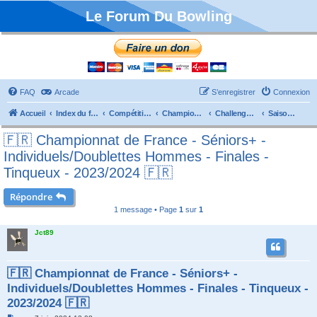
Le Forum Du Bowling
FAQ
Arcade
S’enregistrer
Connexion
Accueil
Index du forum
Compétitions
Championnats de France
Challenge Vétérans
Saison 2023/2024
🇫🇷 Championnat de France - Séniors+ -
Individuels/Doublettes Hommes - Finales -
Tinqueux - 2023/2024 🇫🇷
Répondre
1 message • Page
1
sur
1
Jct89
🇫🇷 Championnat de France - Séniors+ -
Individuels/Doublettes Hommes - Finales - Tinqueux -
2023/2024 🇫🇷