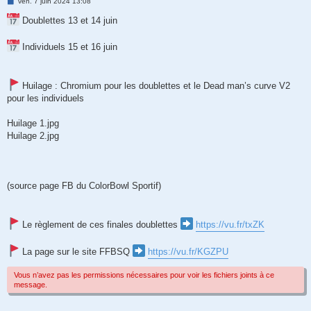
M
ven. 7 juin 2024 13:08
e
s
Doublettes 13 et 14 juin
s
a
g
Individuels 15 et 16 juin
e
Huilage : Chromium pour les doublettes et le Dead man’s curve V2
pour les individuels
Huilage 1.jpg
Huilage 2.jpg
(source page FB du ColorBowl Sportif)
Le règlement de ces finales doublettes
https://vu.fr/txZK
La page sur le site FFBSQ
https://vu.fr/KGZPU
Vous n’avez pas les permissions nécessaires pour voir les fichiers joints à ce
message.