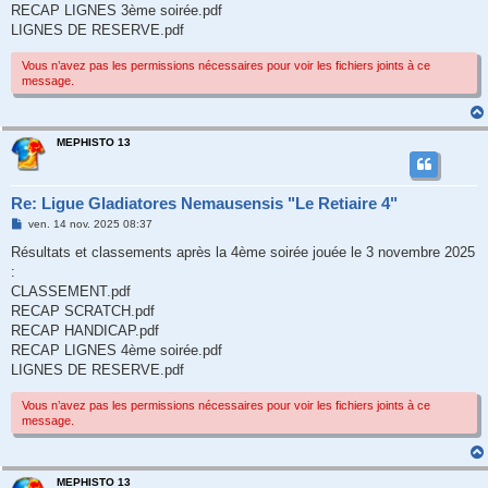
RECAP LIGNES 3ème soirée.pdf
LIGNES DE RESERVE.pdf
Vous n’avez pas les permissions nécessaires pour voir les fichiers joints à ce
message.
MEPHISTO 13
Re: Ligue Gladiatores Nemausensis "Le Retiaire 4"
M
ven. 14 nov. 2025 08:37
e
s
Résultats et classements après la 4ème soirée jouée le 3 novembre 2025
s
:
a
g
CLASSEMENT.pdf
e
RECAP SCRATCH.pdf
RECAP HANDICAP.pdf
RECAP LIGNES 4ème soirée.pdf
LIGNES DE RESERVE.pdf
Vous n’avez pas les permissions nécessaires pour voir les fichiers joints à ce
message.
MEPHISTO 13