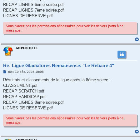
RECAP LIGNES 6ème soirée.pdf
RECAP LIGNES 7ème soirée.pdf
LIGNES DE RESERVE.pdf
Vous n’avez pas les permissions nécessaires pour voir les fichiers joints à ce
message.
MEPHISTO 13
Re: Ligue Gladiatores Nemausensis "Le Retiaire 4"
M
mer. 10 déc. 2025 18:08
e
s
Résultats et classements de la ligue après la 8ème soirée :
s
CLASSEMENT.pdf
a
g
RECAP SCRATCH.pdf
e
RECAP HANDICAP.pdf
RECAP LIGNES 8ème soirée.pdf
LIGNES DE RESERVE.pdf
Vous n’avez pas les permissions nécessaires pour voir les fichiers joints à ce
message.