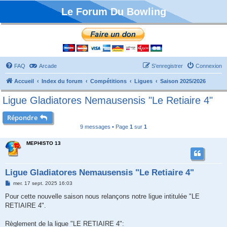
Le Forum Du Bowling
FAQ
Arcade
S’enregistrer
Connexion
Accueil
Index du forum
Compétitions
Ligues
Saison 2025/2026
Ligue Gladiatores Nemausensis "Le Retiaire 4"
Répondre
9 messages • Page
1
sur
1
MEPHISTO 13
Ligue Gladiatores Nemausensis "Le Retiaire 4"
M
mer. 17 sept. 2025 16:03
e
s
Pour cette nouvelle saison nous relançons notre ligue intitulée "LE
s
RETIAIRE 4".
a
g
e
Règlement de la ligue "LE RETIAIRE 4":