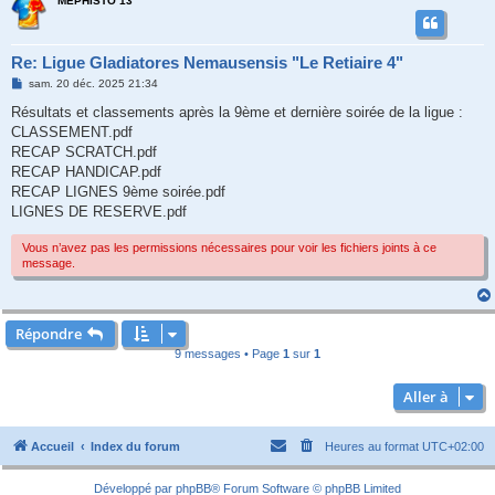
MEPHISTO 13
Re: Ligue Gladiatores Nemausensis "Le Retiaire 4"
M
sam. 20 déc. 2025 21:34
e
s
Résultats et classements après la 9ème et dernière soirée de la ligue :
s
CLASSEMENT.pdf
a
g
RECAP SCRATCH.pdf
e
RECAP HANDICAP.pdf
RECAP LIGNES 9ème soirée.pdf
LIGNES DE RESERVE.pdf
Vous n’avez pas les permissions nécessaires pour voir les fichiers joints à ce
message.
Répondre
9 messages • Page
1
sur
1
Aller à
Accueil
Index du forum
Heures au format
UTC+02:00
Développé par
phpBB
® Forum Software © phpBB Limited