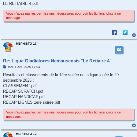
LE RETIAIRE 4.pdf
Vous n’avez pas les permissions nécessaires pour voir les fichiers joints à ce
message.
MEPHISTO 13
Re: Ligue Gladiatores Nemausensis "Le Retiaire 4"
M
mer. 1 oct. 2025 17:04
e
s
Résultats et classements de la 1ère soirée de la ligue jouée le 29
s
septembre 2025 :
a
g
CLASSEMENT.pdf
e
RECAP SCRATCH.pdf
RECAP HANDICAP.pdf
RECAP LIGNES 1ère soirée.pdf
Vous n’avez pas les permissions nécessaires pour voir les fichiers joints à ce
message.
MEPHISTO 13