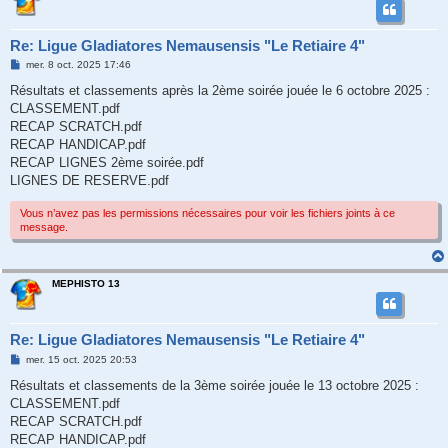
Re: Ligue Gladiatores Nemausensis "Le Retiaire 4"
M
mer. 8 oct. 2025 17:46
e
s
Résultats et classements après la 2ème soirée jouée le 6 octobre 2025 :
s
CLASSEMENT.pdf
a
g
RECAP SCRATCH.pdf
e
RECAP HANDICAP.pdf
RECAP LIGNES 2ème soirée.pdf
LIGNES DE RESERVE.pdf
Vous n’avez pas les permissions nécessaires pour voir les fichiers joints à ce
message.
MEPHISTO 13
Re: Ligue Gladiatores Nemausensis "Le Retiaire 4"
M
mer. 15 oct. 2025 20:53
e
s
Résultats et classements de la 3ème soirée jouée le 13 octobre 2025 :
s
CLASSEMENT.pdf
a
g
RECAP SCRATCH.pdf
e
RECAP HANDICAP.pdf