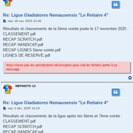
Re: Ligue Gladiatores Nemausensis "Le Retiaire 4"
M
mar. 18 nov. 2025 10:46
e
s
Résultats et classements de la 5ème soirée jouée le 17 novembre 2025 :
s
CLASSEMENT.pdf
a
g
RECAP SCRATCH.pdf
e
RECAP HANDICAP.pdf
RECAP LIGNES 5ème soirée.pdf
LIGNES DE RESERVE.pdf
Vous n’avez pas les permissions nécessaires pour voir les fichiers joints à ce
message.
MEPHISTO 13
Re: Ligue Gladiatores Nemausensis "Le Retiaire 4"
M
mar. 2 déc. 2025 14:10
e
s
Résultats et classements de la ligue après les 6ème et 7ème soirée :
s
CLASSEMENT.pdf
a
g
RECAP SCRATCH.pdf
e
RECAP HANDICAP.pdf