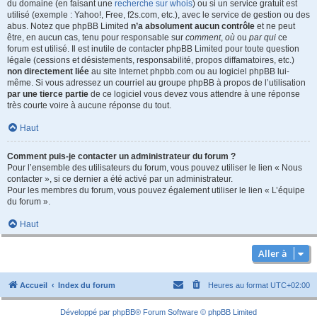
du domaine (en faisant une
recherche sur whois
) ou si un service gratuit est
utilisé (exemple : Yahoo!, Free, f2s.com, etc.), avec le service de gestion ou des
abus. Notez que phpBB Limited
n’a absolument aucun contrôle
et ne peut
être, en aucun cas, tenu pour responsable sur
comment
,
où
ou
par qui
ce
forum est utilisé. Il est inutile de contacter phpBB Limited pour toute question
légale (cessions et désistements, responsabilité, propos diffamatoires, etc.)
non directement liée
au site Internet phpbb.com ou au logiciel phpBB lui-
même. Si vous adressez un courriel au groupe phpBB à propos de l’utilisation
par une tierce partie
de ce logiciel vous devez vous attendre à une réponse
très courte voire à aucune réponse du tout.
Haut
Comment puis-je contacter un administrateur du forum ?
Pour l’ensemble des utilisateurs du forum, vous pouvez utiliser le lien « Nous
contacter », si ce dernier a été activé par un administrateur.
Pour les membres du forum, vous pouvez également utiliser le lien « L’équipe
du forum ».
Haut
Aller à
Accueil
Index du forum
Heures au format
UTC+02:00
Développé par
phpBB
® Forum Software © phpBB Limited