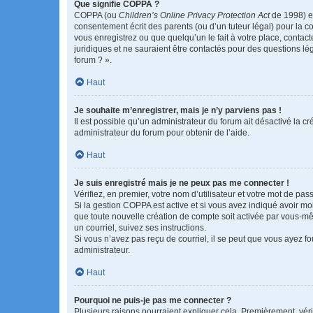
Que signifie COPPA ?
COPPA (ou
Children’s Online Privacy Protection Act
de 1998) es
consentement écrit des parents (ou d’un tuteur légal) pour la c
vous enregistrez ou que quelqu’un le fait à votre place, contac
juridiques et ne sauraient être contactés pour des questions lé
forum ? ».
Haut
Je souhaite m’enregistrer, mais je n’y parviens pas !
Il est possible qu’un administrateur du forum ait désactivé la c
administrateur du forum pour obtenir de l’aide.
Haut
Je suis enregistré mais je ne peux pas me connecter !
Vérifiez, en premier, votre nom d’utilisateur et votre mot de passe.
Si la gestion COPPA est active et si vous avez indiqué avoir mo
que toute nouvelle création de compte soit activée par vous-mê
un courriel, suivez ses instructions.
Si vous n’avez pas reçu de courriel, il se peut que vous ayez fou
administrateur.
Haut
Pourquoi ne puis-je pas me connecter ?
Plusieurs raisons pourraient expliquer cela. Premièrement, vérif