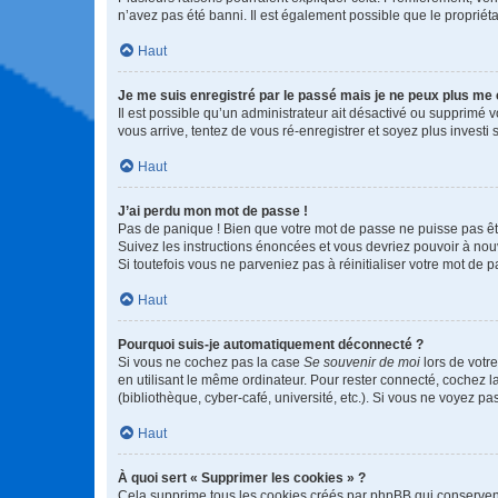
n’avez pas été banni. Il est également possible que le propriétair
Haut
Je me suis enregistré par le passé mais je ne peux plus me
Il est possible qu’un administrateur ait désactivé ou supprimé 
vous arrive, tentez de vous ré-enregistrer et soyez plus investi s
Haut
J’ai perdu mon mot de passe !
Pas de panique ! Bien que votre mot de passe ne puisse pas être
Suivez les instructions énoncées et vous devriez pouvoir à no
Si toutefois vous ne parveniez pas à réinitialiser votre mot de 
Haut
Pourquoi suis-je automatiquement déconnecté ?
Si vous ne cochez pas la case
Se souvenir de moi
lors de votr
en utilisant le même ordinateur. Pour rester connecté, cochez 
(bibliothèque, cyber-café, université, etc.). Si vous ne voyez pa
Haut
À quoi sert « Supprimer les cookies » ?
Cela supprime tous les cookies créés par phpBB qui conservent v