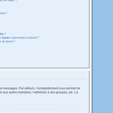
orum ?
ible ?
ns légales concernant ce forum ?
r du forum ?
 des messages. Par ailleurs, l’enregistrement vous permet de
els aux autres membres, l’adhésion à des groupes, etc. La