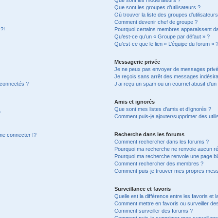
Que sont les groupes d’utilisateurs ?
Où trouver la liste des groupes d’utilisateur
Comment devenir chef de groupe ?
 ?!
Pourquoi certains membres apparaissent dan
Qu’est-ce qu’un « Groupe par défaut » ?
Qu’est-ce que le lien « L’équipe du forum » 
Messagerie privée
Je ne peux pas envoyer de messages privé
Je reçois sans arrêt des messages indésira
 connectés ?
J’ai reçu un spam ou un courriel abusif d’u
Amis et ignorés
Que sont mes listes d’amis et d’ignorés ?
?
Comment puis-je ajouter/supprimer des utilis
Recherche dans les forums
e connecter !?
Comment rechercher dans les forums ?
Pourquoi ma recherche ne renvoie aucun ré
Pourquoi ma recherche renvoie une page bl
Comment rechercher des membres ?
Comment puis-je trouver mes propres mess
Surveillance et favoris
Quelle est la différence entre les favoris et l
Comment mettre en favoris ou surveiller des
Comment surveiller des forums ?
Comment puis-je supprimer mes surveillanc