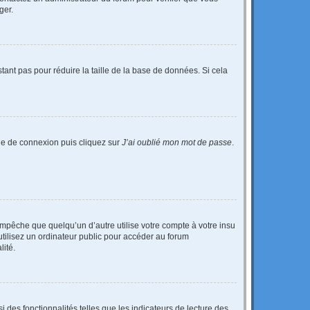
ger.
tant pas pour réduire la taille de la base de données. Si cela
age de connexion puis cliquez sur
J’ai oublié mon mot de passe
.
pêche que quelqu’un d’autre utilise votre compte à votre insu
tilisez un ordinateur public pour accéder au forum
lité.
 des fonctionnalités telles que les indicateurs de lecture des