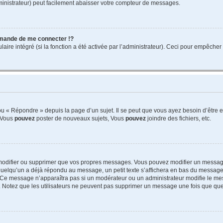
ministrateur) peut facilement abaisser votre compteur de messages.
mande de me connecter !?
re intégré (si la fonction a été activée par l’administrateur). Ceci pour empêcher l’u
 « Répondre » depuis la page d’un sujet. Il se peut que vous ayez besoin d’être e
: Vous
pouvez
poster de nouveaux sujets, Vous
pouvez
joindre des fichiers, etc.
modifier ou supprimer que vos propres messages. Vous pouvez modifier un message
lqu’un a déjà répondu au message, un petit texte s’affichera en bas du message ind
n. Ce message n’apparaîtra pas si un modérateur ou un administrateur modifie le mes
ive. Notez que les utilisateurs ne peuvent pas supprimer un message une fois que qu