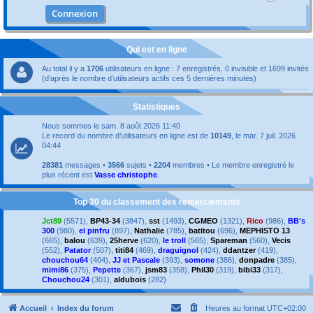
Qui est en ligne
Au total il y a
1706
utilisateurs en ligne : 7 enregistrés, 0 invisible et 1699 invités
(d’après le nombre d’utilisateurs actifs ces 5 dernières minutes)
Statistiques
Nous sommes le sam. 8 août 2026 11:40
Le record du nombre d’utilisateurs en ligne est de
10149
, le mar. 7 juil. 2026
04:44
28381
messages •
3566
sujets •
2204
membres • Le membre enregistré le
plus récent est
Vasse christophe
.
Top 30 du classement des remerciements
Jct89
(5571),
BP43-34
(3847),
sst
(1493),
CGMEO
(1321),
Rico
(986),
BB's
300
(980),
el pinfru
(897),
Nathalie
(785),
batitou
(696),
MEPHISTO 13
(665),
balou
(639),
25herve
(620),
le troll
(565),
Spareman
(560),
Vecis
(552),
Patator
(507),
titi84
(469),
draguignol
(424),
ddantzer
(419),
chouchou64
(404),
JJ et Pascale
(393),
somone
(386),
donpadre
(385),
mimi86
(375),
Pepette
(367),
jsm83
(358),
Phil30
(319),
bibi33
(317),
Chouchou24
(301),
aldubois
(282)
Accueil
Index du forum
Heures au format
UTC+02:00