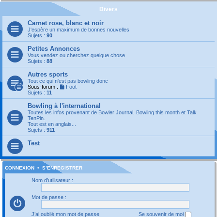
Divers
Carnet rose, blanc et noir
J'espère un maximum de bonnes nouvelles
Sujets :
90
Petites Annonces
Vous vendez ou cherchez quelque chose
Sujets :
88
Autres sports
Tout ce qui n'est pas bowling donc
Sous-forum :
Foot
Sujets :
11
Bowling à l'international
Toutes les infos provenant de Bowler Journal, Bowling this month et Talk
TenPin.
Tout est en anglais...
Sujets :
911
Test
CONNEXION
•
S’ENREGISTRER
Nom d’utilisateur :
Mot de passe :
J’ai oublié mon mot de passe
Se souvenir de moi