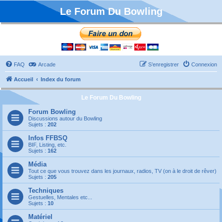
Le Forum Du Bowling
FAQ
Arcade
S’enregistrer
Connexion
Accueil
Index du forum
Le Forum Du Bowling
Forum Bowling
Discussions autour du Bowling
Sujets :
202
Infos FFBSQ
BIF, Listing, etc.
Sujets :
162
Média
Tout ce que vous trouvez dans les journaux, radios, TV (on à le droit de rêver)
Sujets :
205
Techniques
Gestuelles, Mentales etc...
Sujets :
10
Matériel