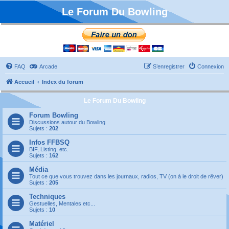
Le Forum Du Bowling
FAQ
Arcade
S’enregistrer
Connexion
Accueil
Index du forum
Le Forum Du Bowling
Forum Bowling
Discussions autour du Bowling
Sujets :
202
Infos FFBSQ
BIF, Listing, etc.
Sujets :
162
Média
Tout ce que vous trouvez dans les journaux, radios, TV (on à le droit de rêver)
Sujets :
205
Techniques
Gestuelles, Mentales etc...
Sujets :
10
Matériel