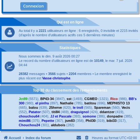
Qui est en ligne
Au total il y a
2221
utilisateurs en ligne : 6 enregistrés, 0 invisible et 2215 invités
(d’après le nombre d’utilisateurs actifs ces 5 dernières minutes)
Statistiques
Nous sommes le dim. 9 août 2026 00:27
Le record du nombre d’utilisateurs en ligne est de
10149
, le mar. 7 juil. 2026
04:44
28382
messages •
3566
sujets •
2204
membres • Le membre enregistré le
plus récent est
Vasse christophe
.
Top 30 du classement des remerciements
Jct89
(5571),
BP43-34
(3847),
sst
(1493),
CGMEO
(1321),
Rico
(986),
BB's
300
(980),
el pinfru
(897),
Nathalie
(785),
batitou
(696),
MEPHISTO 13
(665),
balou
(639),
25herve
(620),
le troll
(565),
Spareman
(560),
Vecis
(552),
Patator
(507),
titi84
(469),
draguignol
(424),
ddantzer
(419),
chouchou64
(404),
JJ et Pascale
(393),
somone
(386),
donpadre
(385),
mimi86
(375),
Pepette
(367),
jsm83
(358),
Phil30
(319),
bibi33
(317),
Chouchou24
(301),
aldubois
(282)
Accueil
Index du forum
Heures au format
UTC+02:00