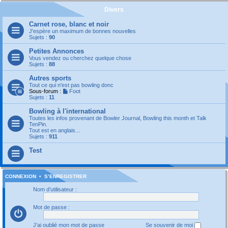
Divers
Carnet rose, blanc et noir
J'espère un maximum de bonnes nouvelles
Sujets :
90
Petites Annonces
Vous vendez ou cherchez quelque chose
Sujets :
88
Autres sports
Tout ce qui n'est pas bowling donc
Sous-forum :
Foot
Sujets :
11
Bowling à l'international
Toutes les infos provenant de Bowler Journal, Bowling this month et Talk
TenPin.
Tout est en anglais...
Sujets :
911
Test
CONNEXION
•
S’ENREGISTRER
Nom d’utilisateur :
Mot de passe :
J’ai oublié mon mot de passe
Se souvenir de moi