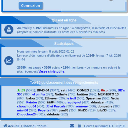
Qui est en ligne
Au total il y a
1926
utilisateurs en ligne : 4 enregistrés, 0 invisible et 1922 invités
(d’après le nombre d’utilisateurs actifs ces 5 dernières minutes)
Statistiques
Nous sommes le sam. 8 août 2026 01:02
Le record du nombre d’utilisateurs en ligne est de
10149
, le mar. 7 juil. 2026
04:44
28380
messages •
3566
sujets •
2204
membres • Le membre enregistré le
plus récent est
Vasse christophe
.
Top 30 du classement des remerciements
Jct89
(5571),
BP43-34
(3847),
sst
(1493),
CGMEO
(1321),
Rico
(986),
BB's
300
(980),
el pinfru
(897),
Nathalie
(785),
batitou
(696),
MEPHISTO 13
(665),
balou
(639),
25herve
(620),
le troll
(565),
Spareman
(560),
Vecis
(552),
Patator
(507),
titi84
(469),
draguignol
(424),
ddantzer
(419),
chouchou64
(404),
JJ et Pascale
(393),
somone
(386),
donpadre
(385),
mimi86
(375),
Pepette
(367),
jsm83
(358),
Phil30
(319),
bibi33
(317),
Chouchou24
(301),
aldubois
(282)
Accueil
Index du forum
Heures au format
UTC+02:00