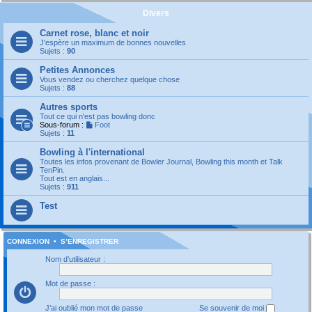
Divers
Carnet rose, blanc et noir
J'espère un maximum de bonnes nouvelles
Sujets :
90
Petites Annonces
Vous vendez ou cherchez quelque chose
Sujets :
88
Autres sports
Tout ce qui n'est pas bowling donc
Sous-forum :
Foot
Sujets :
11
Bowling à l'international
Toutes les infos provenant de Bowler Journal, Bowling this month et Talk
TenPin.
Tout est en anglais...
Sujets :
911
Test
CONNEXION
•
S’ENREGISTRER
Nom d’utilisateur :
Mot de passe :
J’ai oublié mon mot de passe
Se souvenir de moi