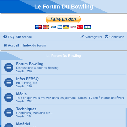
Le Forum Du Bowling
FAQ
Arcade
S’enregistrer
Connexion
Accueil
Index du forum
Le Forum Du Bowling
Forum Bowling
Discussions autour du Bowling
Sujets :
202
Infos FFBSQ
BIF, Listing, etc.
Sujets :
162
Média
Tout ce que vous trouvez dans les journaux, radios, TV (on à le droit de rêver)
Sujets :
205
Techniques
Gestuelles, Mentales etc...
Sujets :
10
Matériel