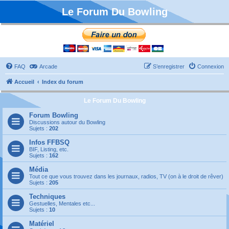
Le Forum Du Bowling
FAQ
Arcade
S’enregistrer
Connexion
Accueil
Index du forum
Le Forum Du Bowling
Forum Bowling
Discussions autour du Bowling
Sujets :
202
Infos FFBSQ
BIF, Listing, etc.
Sujets :
162
Média
Tout ce que vous trouvez dans les journaux, radios, TV (on à le droit de rêver)
Sujets :
205
Techniques
Gestuelles, Mentales etc...
Sujets :
10
Matériel