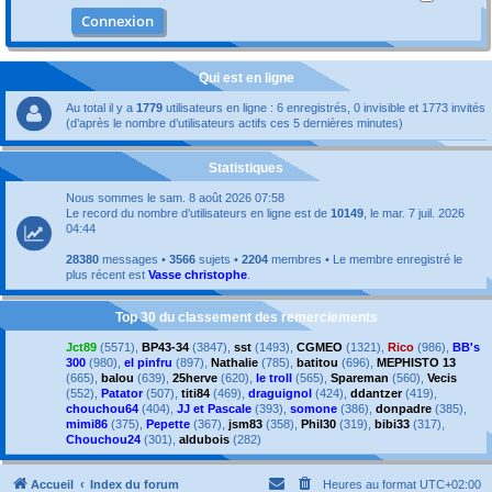
Qui est en ligne
Au total il y a
1779
utilisateurs en ligne : 6 enregistrés, 0 invisible et 1773 invités
(d’après le nombre d’utilisateurs actifs ces 5 dernières minutes)
Statistiques
Nous sommes le sam. 8 août 2026 07:58
Le record du nombre d’utilisateurs en ligne est de
10149
, le mar. 7 juil. 2026
04:44
28380
messages •
3566
sujets •
2204
membres • Le membre enregistré le
plus récent est
Vasse christophe
.
Top 30 du classement des remerciements
Jct89
(5571),
BP43-34
(3847),
sst
(1493),
CGMEO
(1321),
Rico
(986),
BB's
300
(980),
el pinfru
(897),
Nathalie
(785),
batitou
(696),
MEPHISTO 13
(665),
balou
(639),
25herve
(620),
le troll
(565),
Spareman
(560),
Vecis
(552),
Patator
(507),
titi84
(469),
draguignol
(424),
ddantzer
(419),
chouchou64
(404),
JJ et Pascale
(393),
somone
(386),
donpadre
(385),
mimi86
(375),
Pepette
(367),
jsm83
(358),
Phil30
(319),
bibi33
(317),
Chouchou24
(301),
aldubois
(282)
Accueil
Index du forum
Heures au format
UTC+02:00