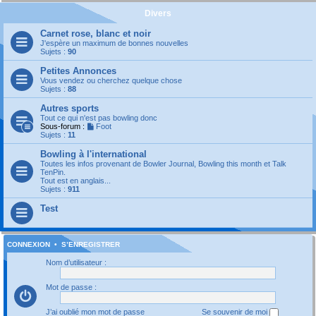
Divers
Carnet rose, blanc et noir
J'espère un maximum de bonnes nouvelles
Sujets :
90
Petites Annonces
Vous vendez ou cherchez quelque chose
Sujets :
88
Autres sports
Tout ce qui n'est pas bowling donc
Sous-forum :
Foot
Sujets :
11
Bowling à l'international
Toutes les infos provenant de Bowler Journal, Bowling this month et Talk
TenPin.
Tout est en anglais...
Sujets :
911
Test
CONNEXION
•
S’ENREGISTRER
Nom d’utilisateur :
Mot de passe :
J’ai oublié mon mot de passe
Se souvenir de moi