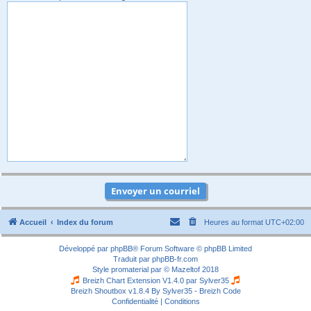
Accueil
Index du forum
Heures au format
UTC+02:00
Développé par
phpBB
® Forum Software © phpBB Limited
Traduit par
phpBB-fr.com
Style
promaterial
par ©
Mazeltof
2018
Breizh Chart Extension V1.4.0 par
Sylver35
Breizh Shoutbox v1.8.4
By Sylver35 - Breizh Code
Confidentialité
|
Conditions