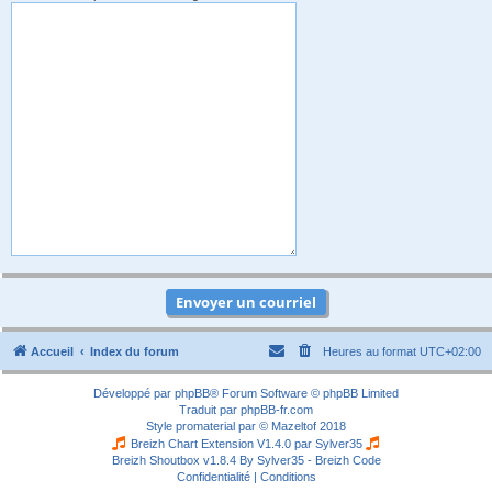
Accueil
Index du forum
Heures au format
UTC+02:00
Développé par
phpBB
® Forum Software © phpBB Limited
Traduit par
phpBB-fr.com
Style
promaterial
par ©
Mazeltof
2018
Breizh Chart Extension V1.4.0 par
Sylver35
Breizh Shoutbox v1.8.4
By Sylver35 - Breizh Code
Confidentialité
|
Conditions