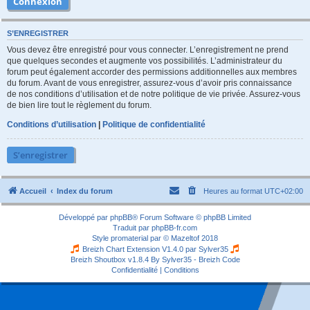
S’ENREGISTRER
Vous devez être enregistré pour vous connecter. L’enregistrement ne prend
que quelques secondes et augmente vos possibilités. L’administrateur du
forum peut également accorder des permissions additionnelles aux membres
du forum. Avant de vous enregistrer, assurez-vous d’avoir pris connaissance
de nos conditions d’utilisation et de notre politique de vie privée. Assurez-vous
de bien lire tout le règlement du forum.
Conditions d’utilisation
|
Politique de confidentialité
S’enregistrer
Accueil
Index du forum
Heures au format
UTC+02:00
Développé par
phpBB
® Forum Software © phpBB Limited
Traduit par
phpBB-fr.com
Style
promaterial
par ©
Mazeltof
2018
Breizh Chart Extension V1.4.0 par
Sylver35
Breizh Shoutbox v1.8.4
By Sylver35 - Breizh Code
Confidentialité
|
Conditions