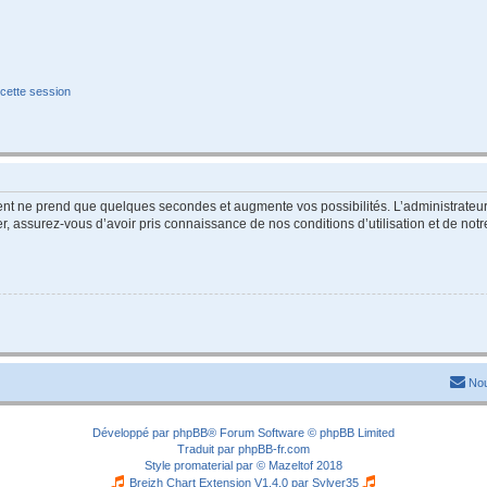
cette session
ment ne prend que quelques secondes et augmente vos possibilités. L’administrate
 assurez-vous d’avoir pris connaissance de nos conditions d’utilisation et de notre 
Nou
Développé par
phpBB
® Forum Software © phpBB Limited
Traduit par
phpBB-fr.com
Style
promaterial
par ©
Mazeltof
2018
Breizh Chart Extension V1.4.0 par
Sylver35