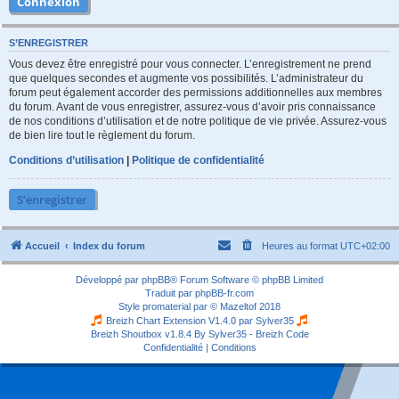
S’ENREGISTRER
Vous devez être enregistré pour vous connecter. L’enregistrement ne prend
que quelques secondes et augmente vos possibilités. L’administrateur du
forum peut également accorder des permissions additionnelles aux membres
du forum. Avant de vous enregistrer, assurez-vous d’avoir pris connaissance
de nos conditions d’utilisation et de notre politique de vie privée. Assurez-vous
de bien lire tout le règlement du forum.
Conditions d’utilisation
|
Politique de confidentialité
S’enregistrer
Accueil
Index du forum
Heures au format
UTC+02:00
Développé par
phpBB
® Forum Software © phpBB Limited
Traduit par
phpBB-fr.com
Style
promaterial
par ©
Mazeltof
2018
Breizh Chart Extension V1.4.0 par
Sylver35
Breizh Shoutbox v1.8.4
By Sylver35 - Breizh Code
Confidentialité
|
Conditions