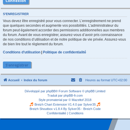
S’ENREGISTRER
Vous devez être enregistré pour vous connecter. L’enregistrement ne prend
que quelques secondes et augmente vos possibilités. L’administrateur du
forum peut également accorder des permissions additionnelles aux membres
du forum. Avant de vous enregistrer, assurez-vous d’avoir pris connaissance
de nos conditions d’utilisation et de notre politique de vie privée. Assurez-vous
de bien lire tout le règlement du forum.
Conditions d’utilisation
|
Politique de confidentialité
S’enregistrer
Accueil
Index du forum
Heures au format
UTC+02:00
Développé par
phpBB
® Forum Software © phpBB Limited
Traduit par
phpBB-fr.com
Style
promaterial
par ©
Mazeltof
2018
Breizh Chart Extension V1.4.0 par
Sylver35
Breizh Shoutbox v1.8.4
By Sylver35 - Breizh Code
Confidentialité
|
Conditions