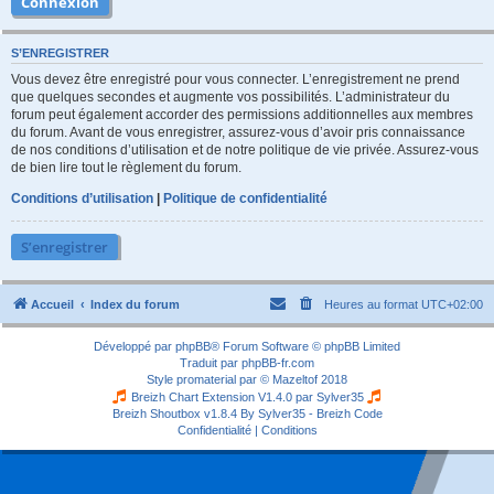
S’ENREGISTRER
Vous devez être enregistré pour vous connecter. L’enregistrement ne prend
que quelques secondes et augmente vos possibilités. L’administrateur du
forum peut également accorder des permissions additionnelles aux membres
du forum. Avant de vous enregistrer, assurez-vous d’avoir pris connaissance
de nos conditions d’utilisation et de notre politique de vie privée. Assurez-vous
de bien lire tout le règlement du forum.
Conditions d’utilisation
|
Politique de confidentialité
S’enregistrer
Accueil
Index du forum
Heures au format
UTC+02:00
Développé par
phpBB
® Forum Software © phpBB Limited
Traduit par
phpBB-fr.com
Style
promaterial
par ©
Mazeltof
2018
Breizh Chart Extension V1.4.0 par
Sylver35
Breizh Shoutbox v1.8.4
By Sylver35 - Breizh Code
Confidentialité
|
Conditions