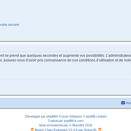
cette session
ment ne prend que quelques secondes et augmente vos possibilités. L’administrate
 assurez-vous d’avoir pris connaissance de nos conditions d’utilisation et de notre 
Nou
Développé par
phpBB
® Forum Software © phpBB Limited
Traduit par
phpBB-fr.com
Style
promaterial
par ©
Mazeltof
2018
Breizh Chart Extension V1.4.0 par
Sylver35