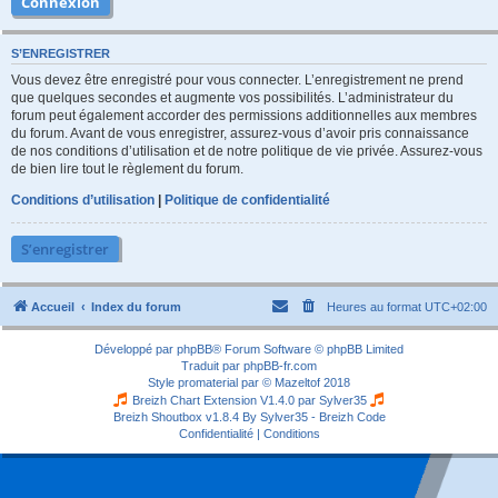
S’ENREGISTRER
Vous devez être enregistré pour vous connecter. L’enregistrement ne prend
que quelques secondes et augmente vos possibilités. L’administrateur du
forum peut également accorder des permissions additionnelles aux membres
du forum. Avant de vous enregistrer, assurez-vous d’avoir pris connaissance
de nos conditions d’utilisation et de notre politique de vie privée. Assurez-vous
de bien lire tout le règlement du forum.
Conditions d’utilisation
|
Politique de confidentialité
S’enregistrer
Accueil
Index du forum
Heures au format
UTC+02:00
Développé par
phpBB
® Forum Software © phpBB Limited
Traduit par
phpBB-fr.com
Style
promaterial
par ©
Mazeltof
2018
Breizh Chart Extension V1.4.0 par
Sylver35
Breizh Shoutbox v1.8.4
By Sylver35 - Breizh Code
Confidentialité
|
Conditions