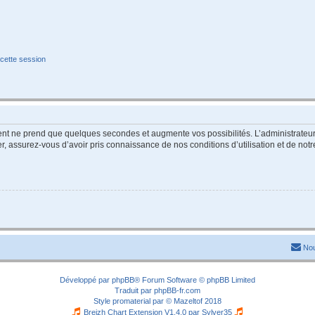
cette session
ment ne prend que quelques secondes et augmente vos possibilités. L’administrate
 assurez-vous d’avoir pris connaissance de nos conditions d’utilisation et de notre 
Nou
Développé par
phpBB
® Forum Software © phpBB Limited
Traduit par
phpBB-fr.com
Style
promaterial
par ©
Mazeltof
2018
Breizh Chart Extension V1.4.0 par
Sylver35