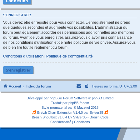
S’ENREGISTRER
Vous devez être enregistré pour vous connecter. L’enregistrement ne prend
que quelques secondes et augmente vos possibilités. L’administrateur du
forum peut également accorder des permissions additionnelles aux membres
du forum. Avant de vous enregistrer, assurez-vous d’avoir pris connaissance
de nos conditions d’utilisation et de notre politique de vie privée. Assurez-vous
de bien lire tout le règlement du forum.
Conditions d’utilisation
|
Politique de confidentialité
S’enregistrer
Accueil
Index du forum
Heures au format
UTC+02:00
Développé par
phpBB
® Forum Software © phpBB Limited
Traduit par
phpBB-fr.com
Style
promaterial
par ©
Mazeltof
2018
Breizh Chart Extension V1.4.0 par
Sylver35
Breizh Shoutbox v1.8.4
By Sylver35 - Breizh Code
Confidentialité
|
Conditions