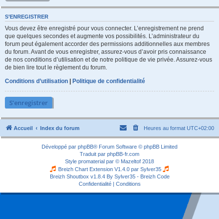
S’ENREGISTRER
Vous devez être enregistré pour vous connecter. L’enregistrement ne prend
que quelques secondes et augmente vos possibilités. L’administrateur du
forum peut également accorder des permissions additionnelles aux membres
du forum. Avant de vous enregistrer, assurez-vous d’avoir pris connaissance
de nos conditions d’utilisation et de notre politique de vie privée. Assurez-vous
de bien lire tout le règlement du forum.
Conditions d’utilisation
|
Politique de confidentialité
S’enregistrer
Accueil
Index du forum
Heures au format
UTC+02:00
Développé par
phpBB
® Forum Software © phpBB Limited
Traduit par
phpBB-fr.com
Style
promaterial
par ©
Mazeltof
2018
Breizh Chart Extension V1.4.0 par
Sylver35
Breizh Shoutbox v1.8.4
By Sylver35 - Breizh Code
Confidentialité
|
Conditions