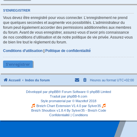
S’ENREGISTRER
Vous devez être enregistré pour vous connecter. L’enregistrement ne prend
que quelques secondes et augmente vos possibilités. L’administrateur du
forum peut également accorder des permissions additionnelles aux membres
du forum. Avant de vous enregistrer, assurez-vous d’avoir pris connaissance
de nos conditions d’utilisation et de notre politique de vie privée. Assurez-vous
de bien lire tout le règlement du forum.
Conditions d’utilisation
|
Politique de confidentialité
S’enregistrer
Accueil
Index du forum
Heures au format
UTC+02:00
Développé par
phpBB
® Forum Software © phpBB Limited
Traduit par
phpBB-fr.com
Style
promaterial
par ©
Mazeltof
2018
Breizh Chart Extension V1.4.0 par
Sylver35
Breizh Shoutbox v1.8.4
By Sylver35 - Breizh Code
Confidentialité
|
Conditions